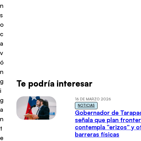
n
s
o
c
a
v
ó
n
g
Te podría interesar
i
g
16 DE MARZO 2026
NOTICIAS
a
Gobernador de Tarapa
n
señala que plan fronter
contempla “erizos” y o
t
barreras físicas
e