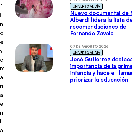
07 DE AGOSTO 2026
f
UNIVERSO AL DÍA
Nuevo documental de 
i
Alberdi lidera la lista d
n
recomendaciones de
d
Fernando Zavala
e
07 DE AGOSTO 2026
s
UNIVERSO AL DÍA
José Gutiérrez destaca
e
importancia de la prim
m
infancia y hace el llam
a
priorizar la educación
n
a
e
n
l
a