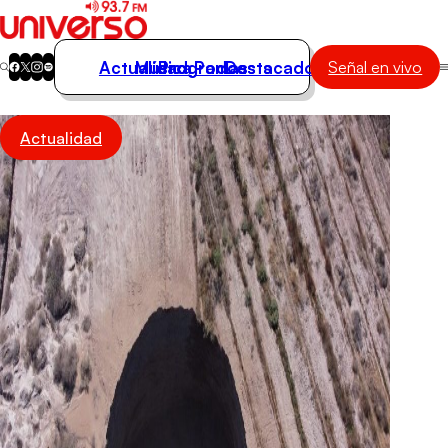
Actualidad
Música
Programas
Podcasts
Destacados
Señal en vivo
Actualidad
Actualidad
Música
Programas
Podcasts
Destacados