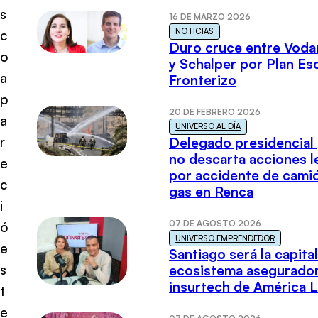
s
16 DE MARZO 2026
NOTICIAS
c
Duro cruce entre Voda
o
y Schalper por Plan E
a
Fronterizo
p
20 DE FEBRERO 2026
a
UNIVERSO AL DÍA
r
Delegado presidencial
no descarta acciones l
e
por accidente de cami
c
gas en Renca
i
07 DE AGOSTO 2026
ó
UNIVERSO EMPRENDEDOR
e
Santiago será la capital
s
ecosistema asegurador
insurtech de América L
t
e