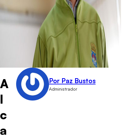
A
Por Paz Bustos
Administrador
l
c
a