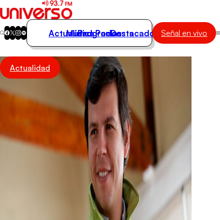
Actualidad
Música
Programas
Podcasts
Destacados
Señal en vivo
Actualidad
Actualidad
Música
Programas
Podcasts
Destacados