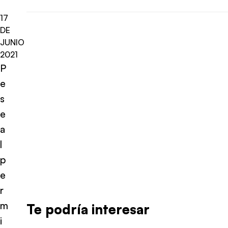
17
DE
JUNIO
2021
P
e
s
e
a
l
p
e
r
m
Te podría interesar
i