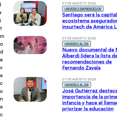
07 DE AGOSTO 2026
l
UNIVERSO EMPRENDEDOR
r
Santiago será la capital
i
ecosistema asegurador
insurtech de América L
t
m
07 DE AGOSTO 2026
o
UNIVERSO AL DÍA
Nuevo documental de 
d
Alberdi lidera la lista d
e
recomendaciones de
v
Fernando Zavala
a
07 DE AGOSTO 2026
c
UNIVERSO AL DÍA
José Gutiérrez destaca
u
importancia de la prim
n
infancia y hace el llam
a
priorizar la educación
c