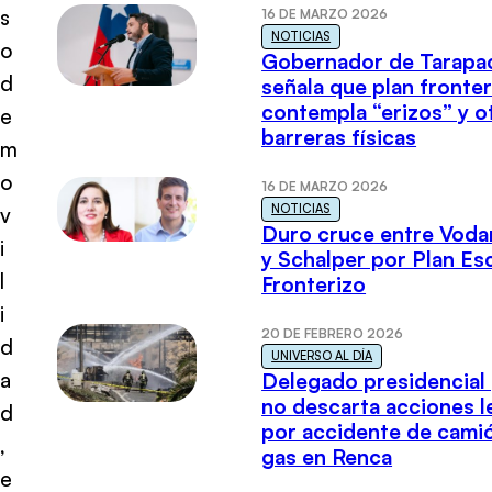
s
16 DE MARZO 2026
NOTICIAS
o
Gobernador de Tarapa
d
señala que plan fronter
contempla “erizos” y o
e
barreras físicas
m
o
16 DE MARZO 2026
NOTICIAS
v
Duro cruce entre Voda
i
y Schalper por Plan E
l
Fronterizo
i
20 DE FEBRERO 2026
d
UNIVERSO AL DÍA
a
Delegado presidencial
no descarta acciones l
d
por accidente de cami
,
gas en Renca
e