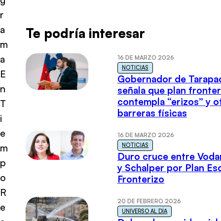
r
a
Te podría interesar
m
a
16 DE MARZO 2026
NOTICIAS
E
Gobernador de Tarapa
n
señala que plan fronter
contempla “erizos” y o
T
barreras físicas
i
e
16 DE MARZO 2026
NOTICIAS
m
Duro cruce entre Voda
p
y Schalper por Plan E
o
Fronterizo
R
20 DE FEBRERO 2026
e
UNIVERSO AL DÍA