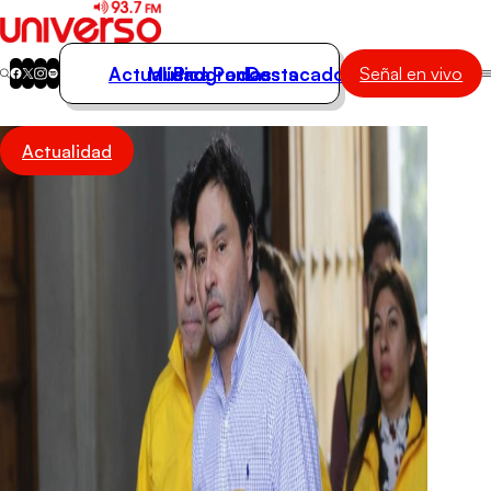
Actualidad
Música
Programas
Podcasts
Destacados
Señal en vivo
Actualidad
Actualidad
Música
Programas
Podcasts
Destacados