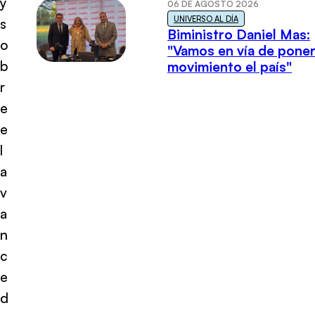
y
06 DE AGOSTO 2026
UNIVERSO AL DÍA
s
Biministro Daniel Mas:
o
"Vamos en vía de poner
b
movimiento el país"
r
e
e
l
a
v
a
n
c
e
d