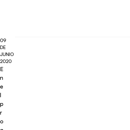
09
DE
JUNIO
2020
E
n
e
l
p
r
o
g