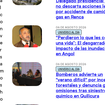
a
Delegado presidencial
no descarta acciones l
l
por accidente de cami
c
gas en Renca
o
06 DE AGOSTO 2026
n
UNIVERSO AL DÍA
v
"Perdieron lo que les 
e
una vida”: El desgarrad
impacto de las inundac
r
en Angol
s
a
06 DE AGOSTO 2026
UNIVERSO AL DÍA
m
Bomberos advierte un
o
"verano difícil" por in
s
forestales y denuncia 
omisiones tras siniestr
h
químico en Quilicura
o