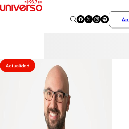
Ac
Actualidad
Música
Programas
Podcasts
Destacados
Actualidad