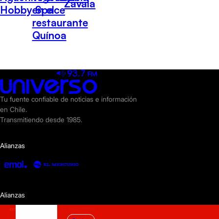
Zavala
Hobby Space
en el
restaurante
Quínoa
Tu fuente confiable de noticias e información
en Chile.
Transmitiendo desde 1985.
Alianzas
Alianzas