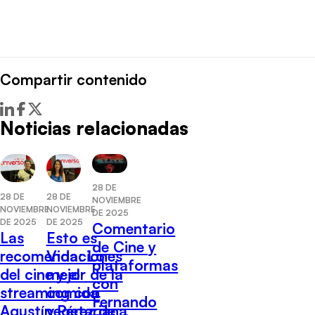
Compartir contenido
Noticias relacionadas
28 DE
28 DE
28 DE
NOVIEMBRE
NOVIEMBRE
NOVIEMBRE
DE 2025
DE 2025
DE 2025
Comentario
Las
Esto es
de Cine y
recomendaciones
Vida: Lo
plataformas
del cine y el
mejor de la
con
streaming con
comida
Fernando
Agustín Pérez de
vegetariana