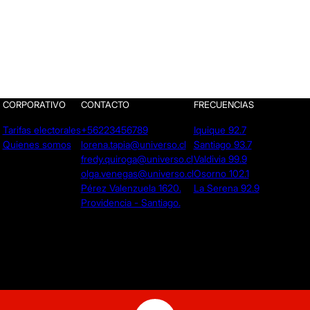
CORPORATIVO
CONTACTO
FRECUENCIAS
Tarifas electorales
+56223456789
Iquique 92.7
Quienes somos
lorena.tapia@universo.cl
Santiago 93.7
fredy.quiroga@universo.cl
Valdivia 99.9
olga.venegas@universo.cl
Osorno 102.1
Pérez Valenzuela 1620.
La Serena 92.9
Providencia - Santiago.