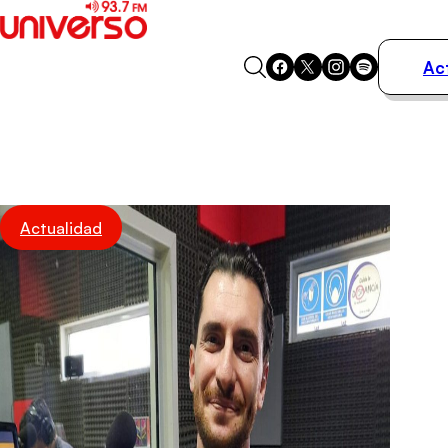
Ac
Actualidad
Música
Programas
Podcasts
Destacados
Actualidad