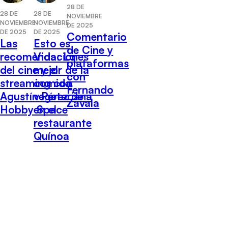
28 DE
28 DE
28 DE
NOVIEMBRE
NOVIEMBRE
NOVIEMBRE
DE 2025
DE 2025
DE 2025
Comentario
Las
Esto es
de Cine y
recomendaciones
Vida: Lo
plataformas
del cine y el
mejor de la
con
streaming con
comida
Fernando
Agustín Pérez de
vegetariana
Zavala
Hobby Space
en el
restaurante
Quínoa