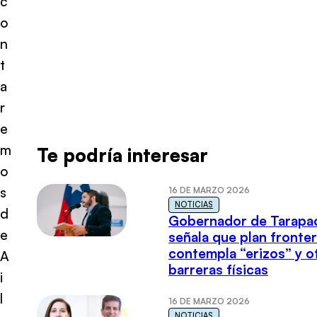
c
o
n
t
a
r
e
m
Te podría interesar
o
s
16 DE MARZO 2026
NOTICIAS
d
Gobernador de Tarapa
e
señala que plan fronter
contempla “erizos” y o
A
barreras físicas
i
l
16 DE MARZO 2026
NOTICIAS