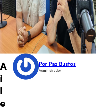
A
Por Paz Bustos
Administrador
i
l
e