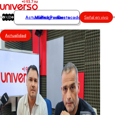
Actualidad
Música
Programas
Podcasts
Destacados
Señal en vivo
Actualidad
Actualidad
Música
Programas
Podcasts
Destacados