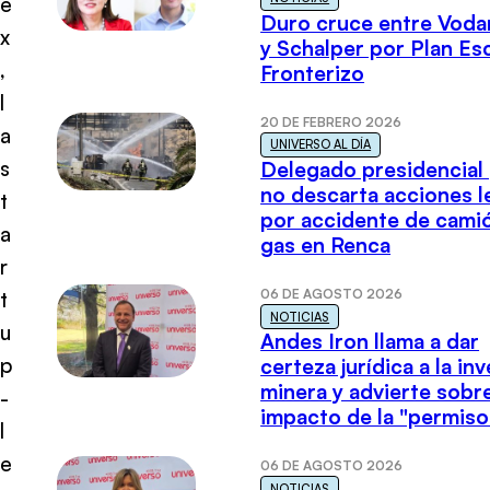
e
Duro cruce entre Voda
x
y Schalper por Plan E
,
Fronterizo
l
20 DE FEBRERO 2026
a
UNIVERSO AL DÍA
s
Delegado presidencial
no descarta acciones l
t
por accidente de cami
a
gas en Renca
r
06 DE AGOSTO 2026
t
NOTICIAS
u
Andes Iron llama a dar
p
certeza jurídica a la in
minera y advierte sobre
-
impacto de la "permiso
l
e
06 DE AGOSTO 2026
NOTICIAS