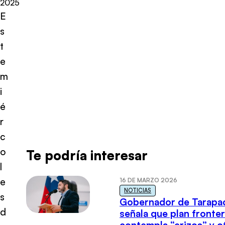
2025
E
s
t
e
m
i
é
r
c
o
Te podría interesar
l
e
16 DE MARZO 2026
NOTICIAS
s
Gobernador de Tarapa
d
señala que plan fronter
contempla “erizos” y o