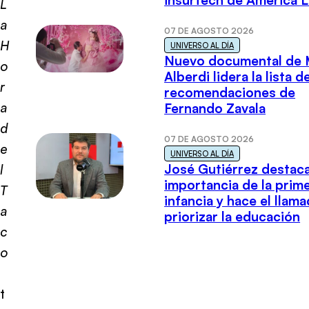
insurtech de América L
L
a
07 DE AGOSTO 2026
H
UNIVERSO AL DÍA
Nuevo documental de 
o
Alberdi lidera la lista d
r
recomendaciones de
a
Fernando Zavala
d
07 DE AGOSTO 2026
e
UNIVERSO AL DÍA
José Gutiérrez destaca
l
importancia de la prim
T
infancia y hace el llam
a
priorizar la educación
c
o
t