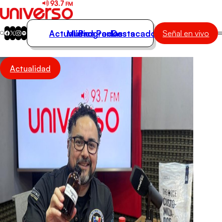
Actualidad
Música
Programas
Podcasts
Destacados
Señal en vivo
Actualidad
Actualidad
Música
Programas
Podcasts
Destacados