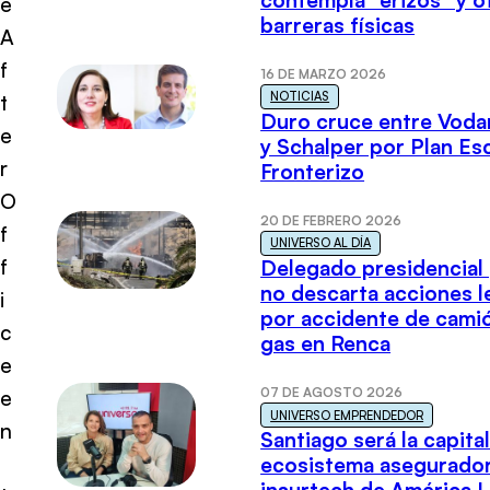
e
barreras físicas
A
f
16 DE MARZO 2026
NOTICIAS
t
Duro cruce entre Voda
e
y Schalper por Plan E
r
Fronterizo
O
20 DE FEBRERO 2026
f
UNIVERSO AL DÍA
f
Delegado presidencial
no descarta acciones l
i
por accidente de cami
c
gas en Renca
e
07 DE AGOSTO 2026
e
UNIVERSO EMPRENDEDOR
n
Santiago será la capital
ecosistema asegurador