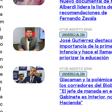
Nuevo documental de 
n
Alberdi lidera la lista d
recomendaciones de
a
Fernando Zavala
m
i
07 DE AGOSTO 2026
UNIVERSO AL DÍA
g
José Gutiérrez destaca
o
importancia de la prim
s
infancia y hace el llam
priorizar la educación
n
o
07 DE AGOSTO 2026
e
UNIVERSO AL DÍA
Giacaman y la polémica
s
los corredores del Biob
l
“El jefe de manada en e
a
Gabinete es Interior, n
Hacienda”
c
o