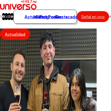
Actualidad
Música
Programas
Podcasts
Destacados
Señal en vivo
Actualidad
Actualidad
Música
Programas
Podcasts
Destacados