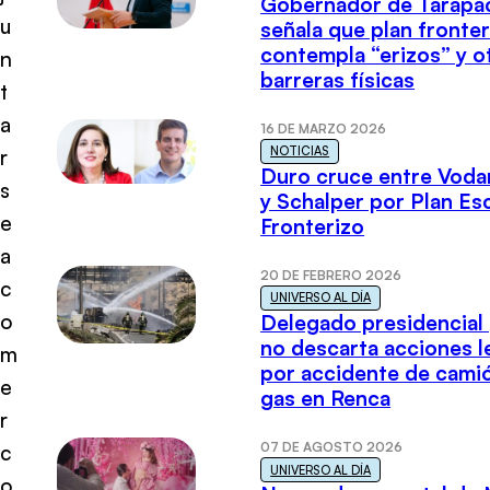
Gobernador de Tarapa
u
señala que plan fronter
contempla “erizos” y o
n
barreras físicas
t
a
16 DE MARZO 2026
NOTICIAS
r
Duro cruce entre Voda
s
y Schalper por Plan E
e
Fronterizo
a
20 DE FEBRERO 2026
c
UNIVERSO AL DÍA
o
Delegado presidencial
no descarta acciones l
m
por accidente de cami
e
gas en Renca
r
07 DE AGOSTO 2026
c
UNIVERSO AL DÍA
o