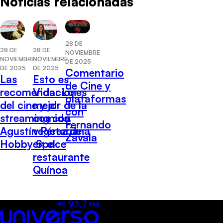
Noticias relacionadas
28 DE
28 DE
28 DE
NOVIEMBRE
NOVIEMBRE
NOVIEMBRE
DE 2025
DE 2025
DE 2025
Comentario
Las
Esto es
de Cine y
recomendaciones
Vida: Lo
plataformas
del cine y el
mejor de la
con
streaming con
comida
Fernando
Agustín Pérez de
vegetariana
Zavala
Hobby Space
en el
restaurante
Quínoa