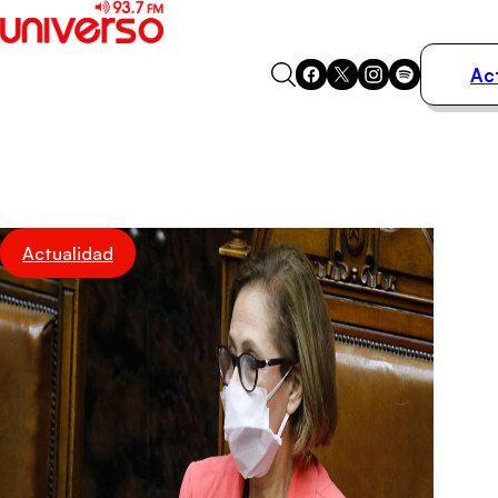
Ac
Actualidad
Música
Programas
Podcasts
Destacados
Actualidad