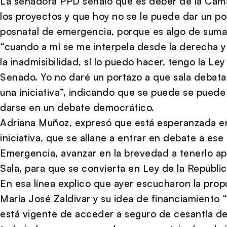
La senadora PPD señaló que es deber de la Cámara
los proyectos y que hoy no se le puede dar un por
posnatal de emergencia, porque es algo de suma 
“cuando a mí se me interpela desde la derecha 
la inadmisibilidad, sí lo puedo hacer, tengo la Le
Senado. Yo no daré un portazo a que sala debata 
una iniciativa”, indicando que se puede se pued
darse en un debate democrático.
Adriana Muñoz, expresó que está esperanzada en
iniciativa, que se allane a entrar en debate a es
Emergencia, avanzar en la brevedad a tenerlo a
Sala, para que se convierta en Ley de la Repúblic
En esa línea explico que ayer escucharon la prop
María José Zaldivar y su idea de financiamiento “
está vigente de acceder a seguro de cesantía de