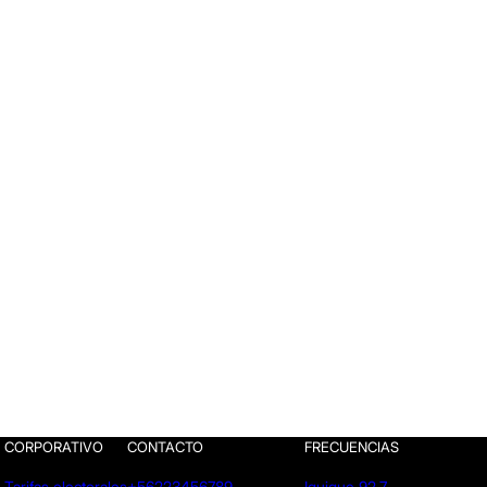
CORPORATIVO
CONTACTO
FRECUENCIAS
Tarifas electorales
+56223456789
Iquique 92.7