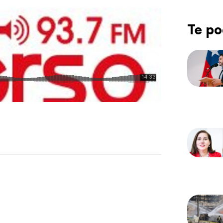
Te po