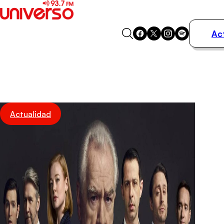
Ac
Actualidad
Música
Programas
Podcasts
Destacados
Actualidad