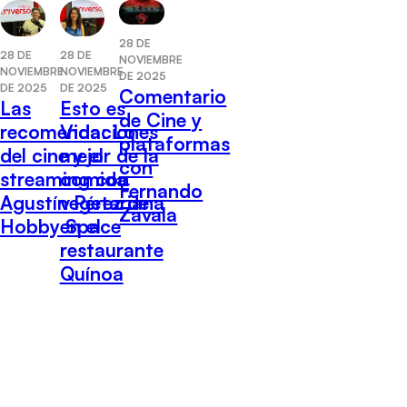
28 DE
28 DE
28 DE
NOVIEMBRE
NOVIEMBRE
NOVIEMBRE
DE 2025
DE 2025
DE 2025
Comentario
Las
Esto es
de Cine y
recomendaciones
Vida: Lo
plataformas
del cine y el
mejor de la
con
streaming con
comida
Fernando
Agustín Pérez de
vegetariana
Zavala
Hobby Space
en el
restaurante
Quínoa