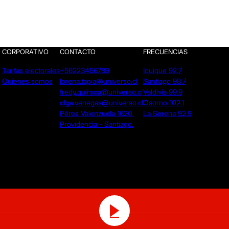
CORPORATIVO
CONTACTO
FRECUENCIAS
Tarifas electorales
+56223456789
Iquique 92.7
Quienes somos
lorena.tapia@universo.cl
Santiago 93.7
fredy.quiroga@universo.cl
Valdivia 99.9
olga.venegas@universo.cl
Osorno 102.1
Pérez Valenzuela 1620.
La Serena 92.9
Providencia - Santiago.