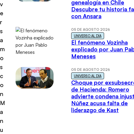
genealogía en Chile
v
Descubre tu historia fa
e
con Ansara
r
05 DE AGOSTO 2026
s
UNIVERSO AL DÍA
a
El fenómeno Vozinha
m
explicado por Juan Pa
Meneses
o
s
05 DE AGOSTO 2026
c
UNIVERSO AL DÍA
Choque por exsubsecr
o
de Hacienda: Romero
n
advierte condena injust
M
Núñez acusa falta de
liderazgo de Kast
a
n
u