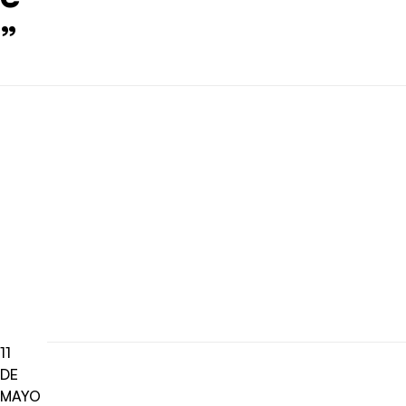
”
11
DE
MAYO