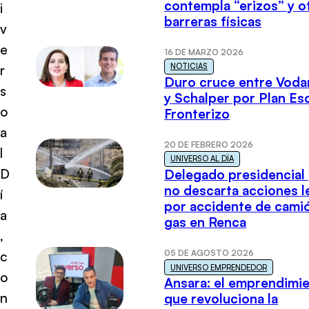
contempla “erizos” y o
i
barreras físicas
v
e
16 DE MARZO 2026
NOTICIAS
r
Duro cruce entre Voda
s
y Schalper por Plan E
o
Fronterizo
a
20 DE FEBRERO 2026
l
UNIVERSO AL DÍA
D
Delegado presidencial
no descarta acciones l
í
por accidente de cami
a
gas en Renca
,
05 DE AGOSTO 2026
c
UNIVERSO EMPRENDEDOR
o
Ansara: el emprendimi
n
que revoluciona la