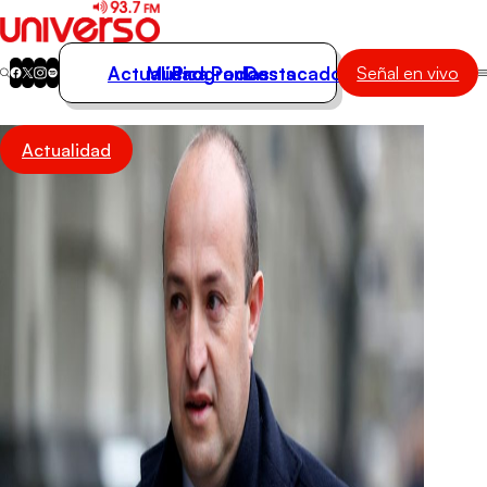
Actualidad
Música
Programas
Podcasts
Destacados
Señal en vivo
Actualidad
Actualidad
Música
Programas
Podcasts
Destacados