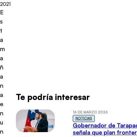
2021
E
s
t
a
m
a
ñ
a
n
a
Te podría interesar
e
n
16 DE MARZO 2026
NOTICIAS
u
Gobernador de Tarapa
n
señala que plan fronter