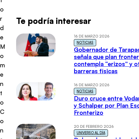
o
r
Te podría interesar
d
e
16 DE MARZO 2026
NOTICIAS
M
Gobernador de Tarapa
o
señala que plan fronter
contempla “erizos” y o
m
barreras físicas
e
n
16 DE MARZO 2026
NOTICIAS
t
Duro cruce entre Voda
o
y Schalper por Plan E
C
Fronterizo
o
20 DE FEBRERO 2026
n
UNIVERSO AL DÍA