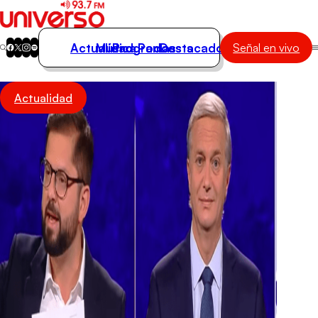
Actualidad
Música
Programas
Podcasts
Destacados
Señal en vivo
Actualidad
Actualidad
Música
Programas
Podcasts
Destacados