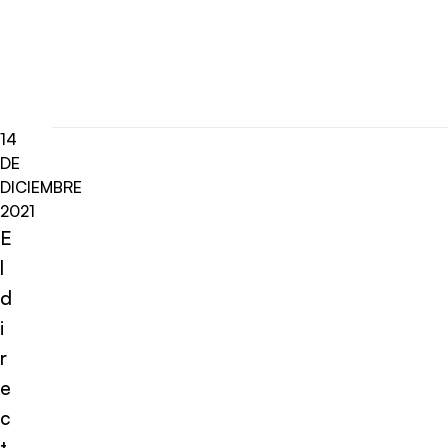
14
DE
DICIEMBRE
2021
E
l
d
i
r
e
c
t