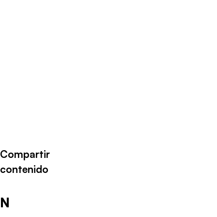
Radio Universo
·
VEU MARTES 1412
Compartir
contenido
N