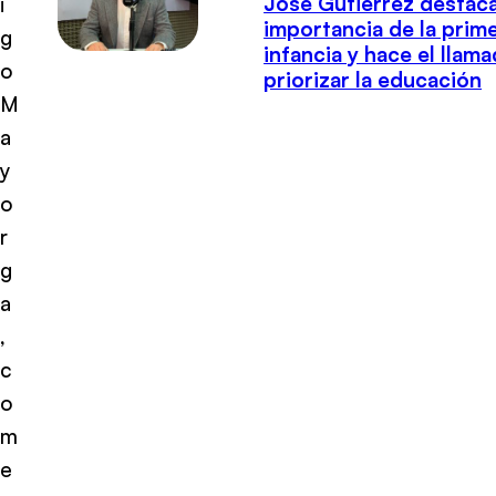
José Gutiérrez destaca
i
importancia de la prim
g
infancia y hace el llam
o
priorizar la educación
M
a
y
o
r
g
a
,
c
o
m
e