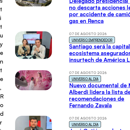
s
Delegado presidencial
no descarta acciones l
t
por accidente de cami
i
gas en Renca
t
07 DE AGOSTO 2026
u
UNIVERSO EMPRENDEDOR
y
Santiago será la capital
e
ecosistema asegurador
insurtech de América L
n
t
07 DE AGOSTO 2026
e
UNIVERSO AL DÍA
Nuevo documental de 
,
Alberdi lidera la lista d
R
recomendaciones de
o
Fernando Zavala
d
07 DE AGOSTO 2026
r
UNIVERSO AL DÍA