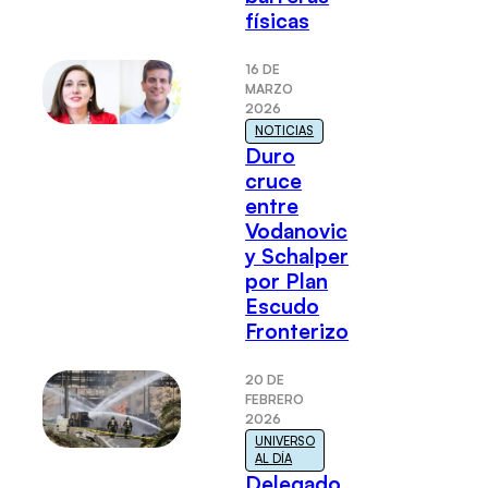
físicas
16 DE
MARZO
2026
NOTICIAS
Duro
cruce
entre
Vodanovic
y Schalper
por Plan
Escudo
Fronterizo
20 DE
FEBRERO
2026
UNIVERSO
AL DÍA
Delegado