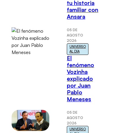
tu historia
familiar con
Ansara
05 DE
AGOSTO
2026
UNIVERSO
AL DÍA
El
fenómeno
Vozinha
explicado
por Juan
Pablo
Meneses
05 DE
AGOSTO
2026
UNIVERSO