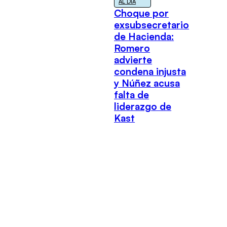
AL DÍA
Choque por
exsubsecretario
de Hacienda:
Romero
advierte
condena injusta
y Núñez acusa
falta de
liderazgo de
Kast