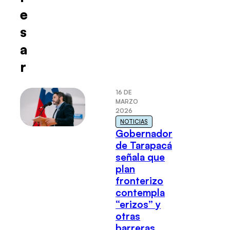
e
s
a
r
16 DE
MARZO
2026
NOTICIAS
Gobernador
de Tarapacá
señala que
plan
fronterizo
contempla
“erizos” y
otras
barreras