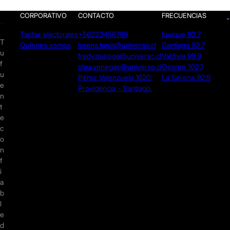
CORPORATIVO
CONTACTO
FRECUENCIAS
Tarifas electorales
+56223456789
Iquique 92.7
T
Quienes somos
lorena.tapia@universo.cl
Santiago 93.7
u
fredy.quiroga@universo.cl
Valdivia 99.9
f
olga.venegas@universo.cl
Osorno 102.1
u
Pérez Valenzuela 1620.
La Serena 92.9
e
Providencia - Santiago.
n
t
e
c
o
n
f
i
a
b
l
e
d