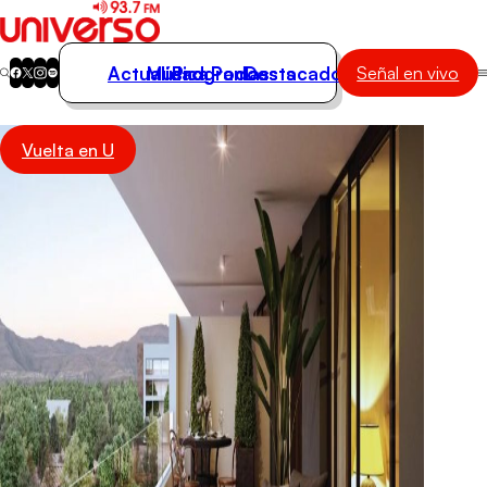
Actualidad
Música
Programas
Podcasts
Destacados
Señal en vivo
Actualidad
Vuelta en U
Música
Programas
Podcasts
Destacados