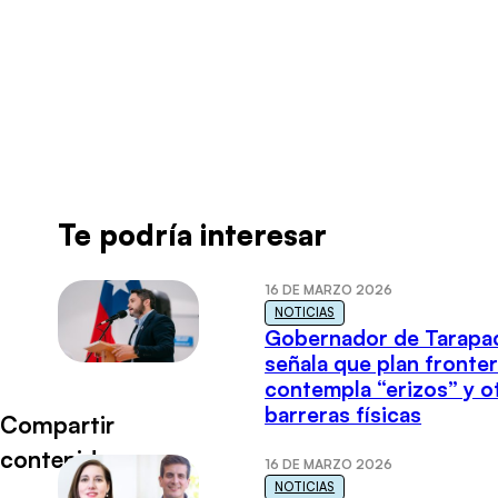
Radio Universo
·
Cristián García 21102020
Te podría interesar
16 DE MARZO 2026
NOTICIAS
Gobernador de Tarapa
señala que plan fronter
contempla “erizos” y o
barreras físicas
Compartir
contenido
16 DE MARZO 2026
NOTICIAS