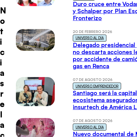
Duro cruce entre Voda
N
y Schalper por Plan E
Fronterizo
o
t
20 DE FEBRERO 2026
UNIVERSO AL DÍA
i
Delegado presidencial
c
no descarta acciones l
por accidente de cami
i
gas en Renca
a
07 DE AGOSTO 2026
s
UNIVERSO EMPRENDEDOR
r
Santiago será la capital
ecosistema asegurador
e
insurtech de América L
l
07 DE AGOSTO 2026
a
UNIVERSO AL DÍA
c
Nuevo documental de 