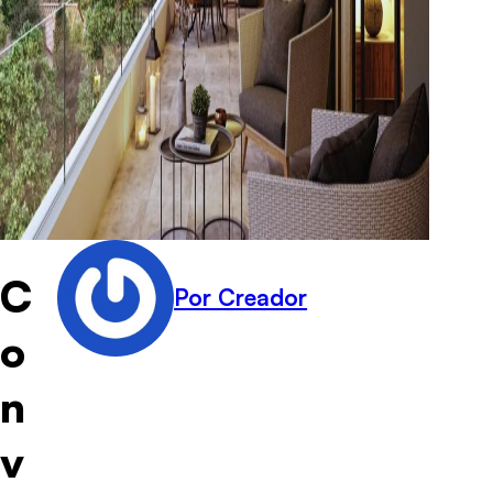
C
Por Creador
o
n
v