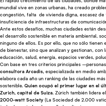
El rápido crecimiento de las ciudades, donde más
mundial vive en zonas urbanas, ha creado probl
congestión, falta de vivienda digna, escasez de 
insuficiencia de infraestructuras de comunicación
Ante estos desafíos, muchas ciudades están desa
el desarrollo sostenible en materia ambiental, so
ninguno de ellos. Es por ello, que no sólo tiene
de bienestar, sino que analizan y gestionan, con 
educación, salud, energía, espacios verdes, polu
Con base en tres criterios principales –persona
consultora Arcadis,
especializada en medio ambie
elabora cada año un ranking de las ciudades más
sostenible.
Quien ocupó el primer lugar en el úl
Zurich, capital de Suiza
. Zúrich también lidera 
2000-watt Society
(La Sociedad de 2.000 vatio