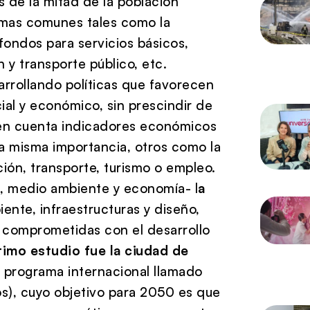
 de la mitad de la población
emas comunes tales como la
fondos para servicios básicos,
 y transporte público, etc.
rrollando políticas que favorecen
cial y económico, sin prescindir de
n en cuenta indicadores económicos
la misma importancia, otros como la
ción, transporte, turismo o empleo.
s, medio ambiente y economía- l
a
nte, infraestructuras y diseño,
 comprometidas con el desarrollo
timo estudio fue la ciudad de
el programa internacional llamado
s), cuyo objetivo para 2050 es que