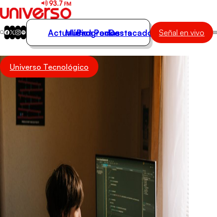
Actualidad
Música
Programas
Podcasts
Destacados
Señal en vivo
Actualidad
Universo Tecnológico
Música
Programas
Podcasts
Destacados