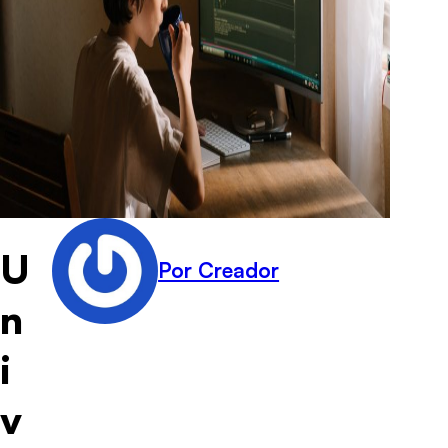
U
Por Creador
n
i
v