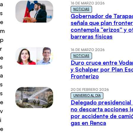
a
16 DE MARZO 2026
NOTICIAS
s
Gobernador de Tarapa
e
señala que plan fronter
contempla “erizos” y o
m
barreras físicas
p
r
16 DE MARZO 2026
NOTICIAS
e
Duro cruce entre Voda
s
y Schalper por Plan E
a
Fronterizo
s
20 DE FEBRERO 2026
s
UNIVERSO AL DÍA
e
Delegado presidencial
no descarta acciones l
v
por accidente de cami
i
gas en Renca
e