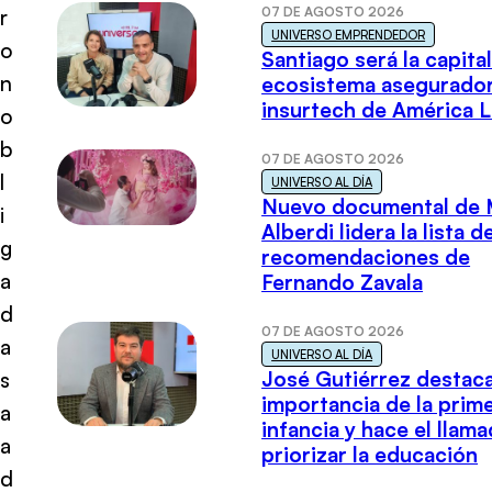
07 DE AGOSTO 2026
r
UNIVERSO EMPRENDEDOR
o
Santiago será la capital
n
ecosistema asegurador
insurtech de América L
o
b
07 DE AGOSTO 2026
l
UNIVERSO AL DÍA
Nuevo documental de 
i
Alberdi lidera la lista d
g
recomendaciones de
a
Fernando Zavala
d
07 DE AGOSTO 2026
a
UNIVERSO AL DÍA
José Gutiérrez destaca
s
importancia de la prim
a
infancia y hace el llam
a
priorizar la educación
d