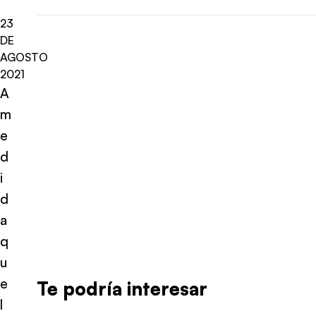
23
DE
AGOSTO
2021
A
m
e
d
i
d
a
q
u
e
Te podría interesar
l