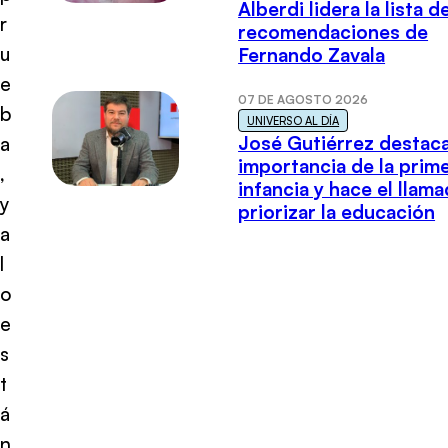
Alberdi lidera la lista d
r
recomendaciones de
u
Fernando Zavala
e
07 DE AGOSTO 2026
b
UNIVERSO AL DÍA
José Gutiérrez destaca
a
importancia de la prim
,
infancia y hace el llam
y
priorizar la educación
a
l
o
e
s
t
á
n