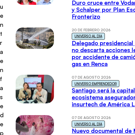
Duro cruce entre Voda
u
y Schalper por Plan E
e
Fronterizo
n
20 DE FEBRERO 2026
t
UNIVERSO AL DÍA
r
Delegado presidencial
no descarta acciones l
a
por accidente de cami
e
gas en Renca
n
07 DE AGOSTO 2026
f
UNIVERSO EMPRENDEDOR
a
Santiago será la capital
s
ecosistema asegurador
insurtech de América L
e
d
07 DE AGOSTO 2026
e
UNIVERSO AL DÍA
Nuevo documental de 
p