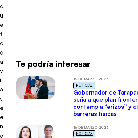
q
u
e
t
o
d
a
Te podría interesar
v
í
16 DE MARZO 2026
NOTICIAS
a
Gobernador de Tarapa
s
señala que plan fronter
contempla “erizos” y o
e
barreras físicas
e
n
16 DE MARZO 2026
NOTICIAS
c