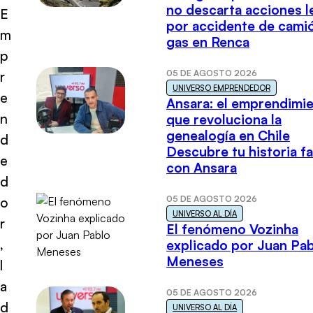
no descarta acciones l
E
por accidente de cami
m
gas en Renca
p
05 DE AGOSTO 2026
r
UNIVERSO EMPRENDEDOR
e
Ansara: el emprendimi
n
que revoluciona la
genealogía en Chile
d
Descubre tu historia fa
e
con Ansara
d
05 DE AGOSTO 2026
o
UNIVERSO AL DÍA
r
El fenómeno Vozinha
,
explicado por Juan Pa
Meneses
l
a
05 DE AGOSTO 2026
d
UNIVERSO AL DÍA