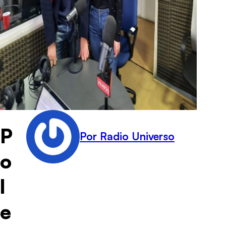
P
Por Radio Universo
o
l
e