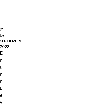
21
DE
SEPTIEMBRE
2022
E
n
u
n
n
u
e
v