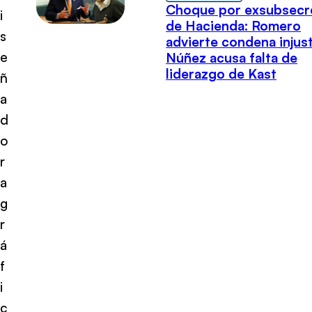
Choque por exsubsecr
i
de Hacienda: Romero
s
advierte condena injust
e
Núñez acusa falta de
liderazgo de Kast
ñ
a
d
o
r
a
g
r
á
f
i
c