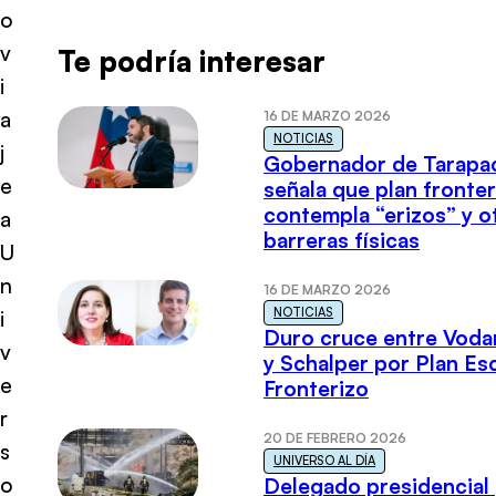
o
v
Te podría interesar
i
a
16 DE MARZO 2026
NOTICIAS
j
Gobernador de Tarapa
e
señala que plan fronter
contempla “erizos” y o
a
barreras físicas
U
n
16 DE MARZO 2026
NOTICIAS
i
Duro cruce entre Voda
v
y Schalper por Plan E
e
Fronterizo
r
20 DE FEBRERO 2026
s
UNIVERSO AL DÍA
o
Delegado presidencial