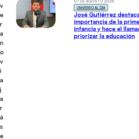
07 DE AGOSTO 2026
v
UNIVERSO AL DÍA
José Gutiérrez destaca
e
importancia de la prim
r
infancia y hace el llam
a
priorizar la educación
n
o
v
i
a
j
a
r
á
s
e