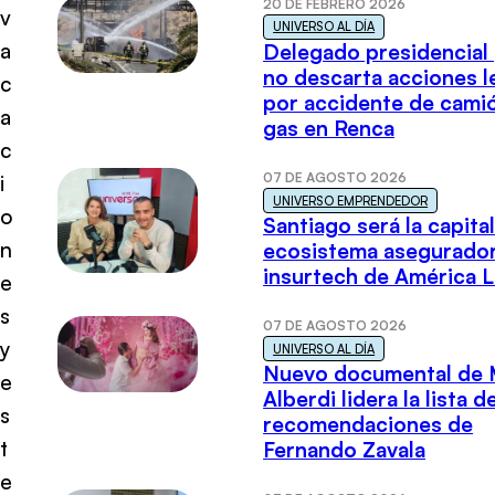
20 DE FEBRERO 2026
v
UNIVERSO AL DÍA
a
Delegado presidencial
no descarta acciones l
c
por accidente de cami
a
gas en Renca
c
07 DE AGOSTO 2026
i
UNIVERSO EMPRENDEDOR
o
Santiago será la capital
n
ecosistema asegurador
insurtech de América L
e
s
07 DE AGOSTO 2026
y
UNIVERSO AL DÍA
Nuevo documental de 
e
Alberdi lidera la lista d
s
recomendaciones de
t
Fernando Zavala
e