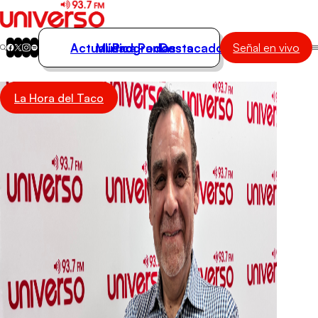
Actualidad
Música
Programas
Podcasts
Destacados
Señal en vivo
Actualidad
La Hora del Taco
Música
Programas
Podcasts
Destacados