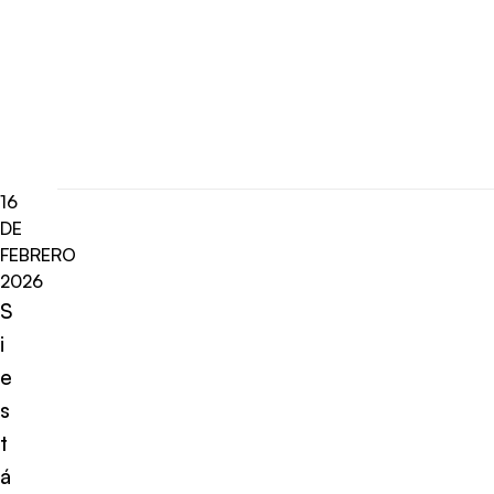
16
DE
FEBRERO
2026
S
i
e
s
t
á