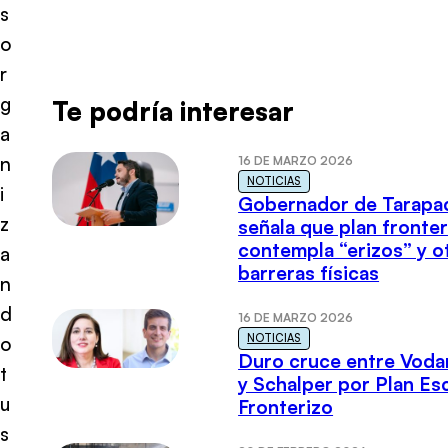
s
o
r
g
Te podría interesar
a
n
16 DE MARZO 2026
NOTICIAS
i
Gobernador de Tarapa
z
señala que plan fronter
contempla “erizos” y o
a
barreras físicas
n
d
16 DE MARZO 2026
NOTICIAS
o
Duro cruce entre Voda
t
y Schalper por Plan E
u
Fronterizo
s