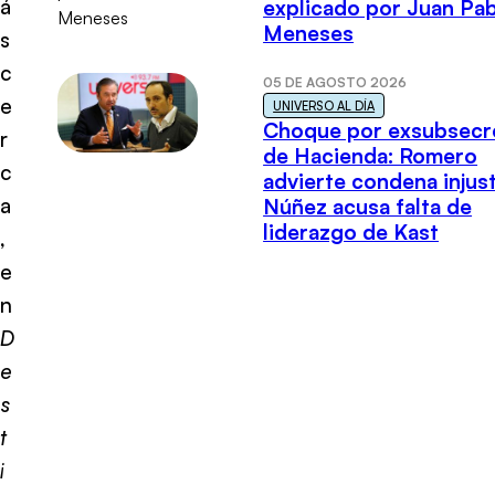
á
explicado por Juan Pa
Meneses
s
c
05 DE AGOSTO 2026
e
UNIVERSO AL DÍA
Choque por exsubsecr
r
de Hacienda: Romero
c
advierte condena injust
a
Núñez acusa falta de
liderazgo de Kast
,
e
n
D
e
s
t
i