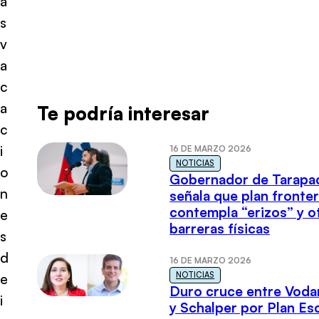
a
s
v
a
c
a
Te podría interesar
c
i
16 DE MARZO 2026
NOTICIAS
o
Gobernador de Tarapa
n
señala que plan fronter
contempla “erizos” y o
e
barreras físicas
s
d
16 DE MARZO 2026
NOTICIAS
e
Duro cruce entre Voda
i
y Schalper por Plan E