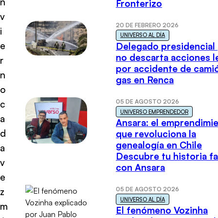
n
Fronterizo
v
20 DE FEBRERO 2026
i
UNIVERSO AL DÍA
e
Delegado presidencial
no descarta acciones l
r
por accidente de cami
n
gas en Renca
o
05 DE AGOSTO 2026
c
UNIVERSO EMPRENDEDOR
a
Ansara: el emprendimi
d
que revoluciona la
genealogía en Chile
a
Descubre tu historia fa
v
con Ansara
e
05 DE AGOSTO 2026
z
UNIVERSO AL DÍA
m
El fenómeno Vozinha