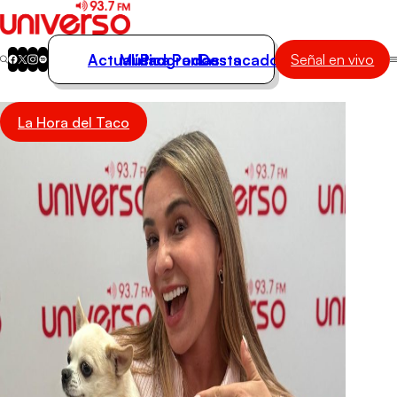
Actualidad
Música
Programas
Podcasts
Destacados
Señal en vivo
Actualidad
La Hora del Taco
Música
Programas
Podcasts
Destacados