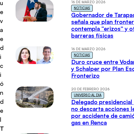
u
16 DE MARZO 2026
NOTICIAS
e
Gobernador de Tarapa
v
señala que plan fronter
contempla “erizos” y o
a
barreras físicas
e
d
16 DE MARZO 2026
NOTICIAS
i
Duro cruce entre Voda
c
y Schalper por Plan E
i
Fronterizo
ó
20 DE FEBRERO 2026
n
UNIVERSO AL DÍA
d
Delegado presidencial
no descarta acciones l
e
por accidente de cami
l
gas en Renca
T