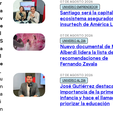
07 DE AGOSTO 2026
r
UNIVERSO EMPRENDEDOR
a
Santiago será la capital
v
ecosistema asegurador
insurtech de América L
e
l
07 DE AGOSTO 2026
S
UNIVERSO AL DÍA
Nuevo documental de 
a
Alberdi lidera la lista d
l
recomendaciones de
e
Fernando Zavala
,
07 DE AGOSTO 2026
u
UNIVERSO AL DÍA
José Gutiérrez destaca
n
importancia de la prim
a
infancia y hace el llam
i
priorizar la educación
n