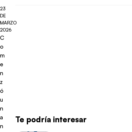
23
DE
MARZO
2026
C
o
m
e
n
z
ó
u
n
a
Te podría interesar
n