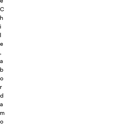
e
C
h
i
l
e
,
a
b
o
r
d
a
m
o