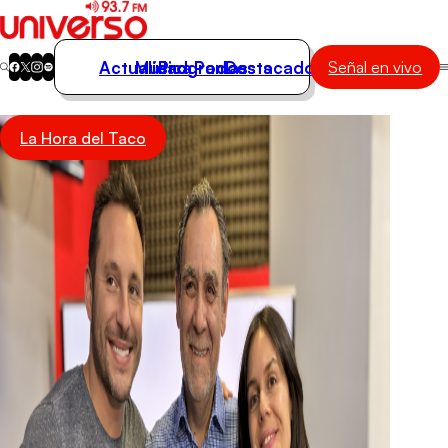
Actualidad
Música
Programas
Podcasts
Destacados
Señal en vivo
Actualidad
La Hora del Taco
Música
Programas
Podcasts
Destacados