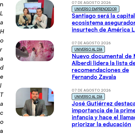
07 DE AGOSTO 2026
n
UNIVERSO EMPRENDEDOR
L
Santiago será la capital
a
ecosistema asegurador
insurtech de América L
H
o
07 DE AGOSTO 2026
r
UNIVERSO AL DÍA
Nuevo documental de 
a
Alberdi lidera la lista d
d
recomendaciones de
e
Fernando Zavala
l
07 DE AGOSTO 2026
T
UNIVERSO AL DÍA
José Gutiérrez destaca
a
importancia de la prim
c
infancia y hace el llam
o
priorizar la educación
a