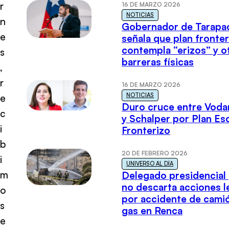
r
16 DE MARZO 2026
NOTICIAS
n
Gobernador de Tarapa
e
señala que plan fronter
contempla “erizos” y o
s
barreras físicas
,
r
16 DE MARZO 2026
NOTICIAS
e
Duro cruce entre Voda
c
y Schalper por Plan E
i
Fronterizo
b
20 DE FEBRERO 2026
i
UNIVERSO AL DÍA
m
Delegado presidencial
no descarta acciones l
o
por accidente de cami
s
gas en Renca
e