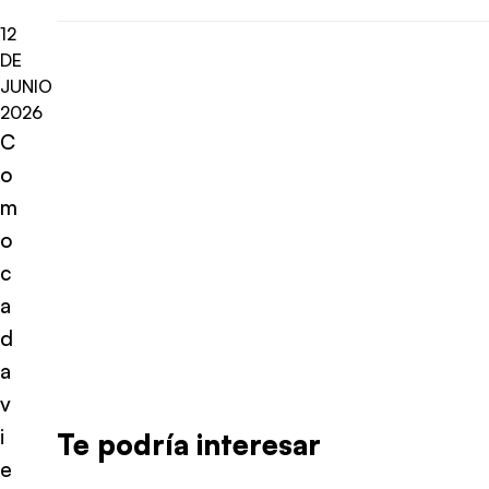
12
DE
JUNIO
2026
C
o
m
o
c
a
d
a
v
i
Te podría interesar
e