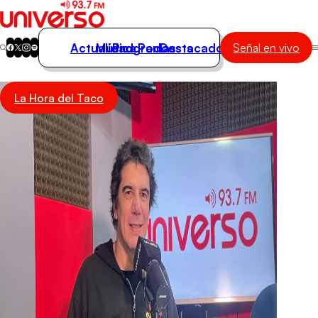
Actualidad
Música
Programas
Podcasts
Destacados
Señal en vivo
Actualidad
La Hora del Taco
Música
Programas
Podcasts
Destacados