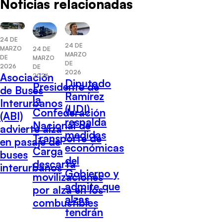
Noticias relacionadas
24 DE
24 DE
MARZO
24 DE
MARZO
DE
MARZO
DE
2026
DE
2026
Asociación
2026
Diputado
Presidente de
de Buses
Ramírez
la
Interurbanos
(UDI)
Confederación
(ABI)
respalda
Nacional de
advierte alza
medidas
Transporte de
en pasaje de
económicas
Carga
buses
del
descarta
interurbanos
Gobierno y
movilizaciones
admite que
por alza en los
alzas
combustibles
tendrán