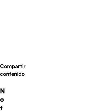
Compartir
contenido
N
o
t