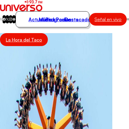
Actualidad
Música
Programas
Podcasts
Destacados
Señal en vivo
Actualidad
La Hora del Taco
Música
Programas
Podcasts
Destacados