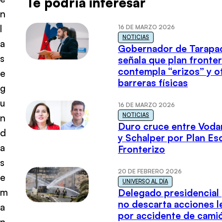
Te podría interesar
n
l
16 DE MARZO 2026
NOTICIAS
a
Gobernador de Tarapa
s
señala que plan fronter
contempla “erizos” y o
e
barreras físicas
g
u
16 DE MARZO 2026
NOTICIAS
n
Duro cruce entre Voda
d
y Schalper por Plan E
a
Fronterizo
s
20 DE FEBRERO 2026
e
UNIVERSO AL DÍA
m
Delegado presidencial
no descarta acciones l
a
por accidente de cami
n