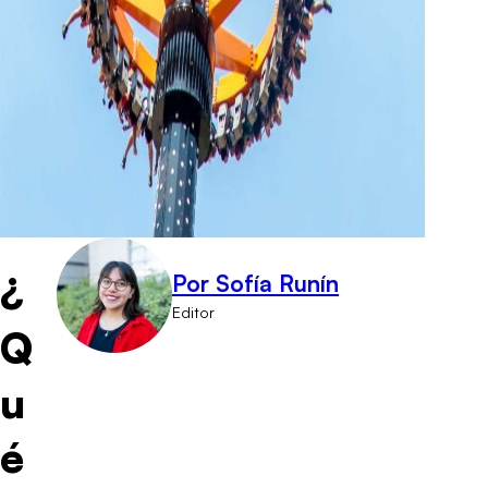
¿
Por Sofía Runín
Editor
Q
u
é