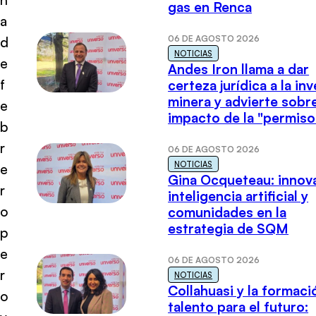
gas en Renca
a
06 DE AGOSTO 2026
d
NOTICIAS
e
Andes Iron llama a dar
f
certeza jurídica a la in
minera y advierte sobre
e
impacto de la "permiso
b
r
06 DE AGOSTO 2026
NOTICIAS
e
Gina Ocqueteau: innov
r
inteligencia artificial y
o
comunidades en la
estrategia de SQM
p
e
06 DE AGOSTO 2026
r
NOTICIAS
Collahuasi y la formaci
o
talento para el futuro: