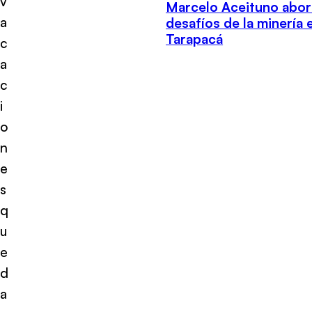
v
Marcelo Aceituno abor
a
desafíos de la minería 
Tarapacá
c
a
c
i
o
n
e
s
q
u
e
d
a