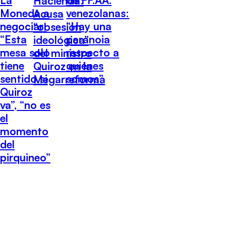
Hacienda:
Moneda a
venezolanas:
Acusa
negociar:
“Hay una
“obsesión
“Esta
paranoia
ideológica”
mesa solo
respecto a
del ministro
tiene
quiénes
Quiroz en la
sentido si
somos”
Megarreforma
Quiroz
va”, “no es
el
momento
del
pirquineo”