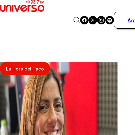
Ac
Actualidad
Música
Programas
Podcasts
Destacados
La Hora del Taco