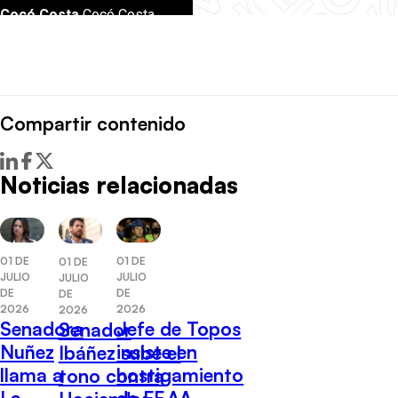
Compartir contenido
Noticias relacionadas
01 DE
01 DE
01 DE
JULIO
JULIO
JULIO
DE
DE
DE
2026
2026
2026
Senadora
Jefe de Topos
Senador
Nuñez
insiste en
Ibáñez sube el
llama a
hostigamiento
tono contra
La
de FF.AA.