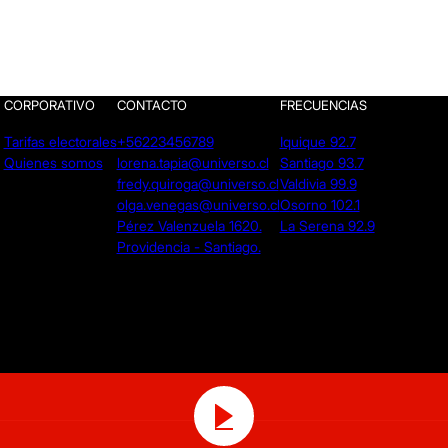
CORPORATIVO
CONTACTO
FRECUENCIAS
Tarifas electorales
+56223456789
Iquique 92.7
Quienes somos
lorena.tapia@universo.cl
Santiago 93.7
fredy.quiroga@universo.cl
Valdivia 99.9
olga.venegas@universo.cl
Osorno 102.1
Pérez Valenzuela 1620.
La Serena 92.9
Providencia - Santiago.