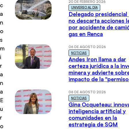
20 DE FEBRERO 2026
c
UNIVERSO AL DÍA
a
Delegado presidencial
no descarta acciones l
n
por accidente de cami
o
gas en Renca
s
06 DE AGOSTO 2026
m
NOTICIAS
i
Andes Iron llama a dar
r
certeza jurídica a la in
minera y advierte sobre
a
impacto de la "permiso
n
a
06 DE AGOSTO 2026
NOTICIAS
E
Gina Ocqueteau: innov
u
inteligencia artificial y
r
comunidades en la
estrategia de SQM
o