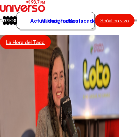
Actualidad
Música
Programas
Podcasts
Destacados
Señal en vivo
Actualidad
La Hora del Taco
Música
Programas
Podcasts
Destacados