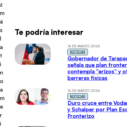
z
m
á
s
Te podría interesar
l
a
16 DE MARZO 2026
NOTICIAS
t
Gobernador de Tarapa
i
señala que plan fronter
contempla “erizos” y o
n
barreras físicas
o
a
16 DE MARZO 2026
NOTICIAS
m
Duro cruce entre Voda
e
y Schalper por Plan E
r
Fronterizo
i