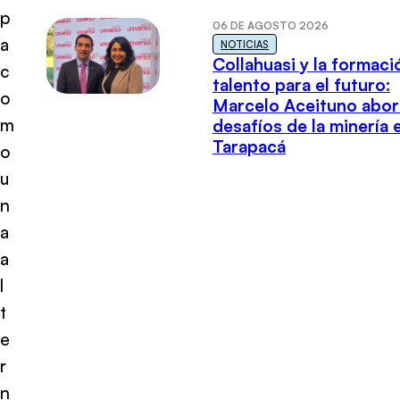
p
06 DE AGOSTO 2026
a
NOTICIAS
Collahuasi y la formaci
c
talento para el futuro:
o
Marcelo Aceituno abor
m
desafíos de la minería 
Tarapacá
o
u
n
a
a
l
t
e
r
n