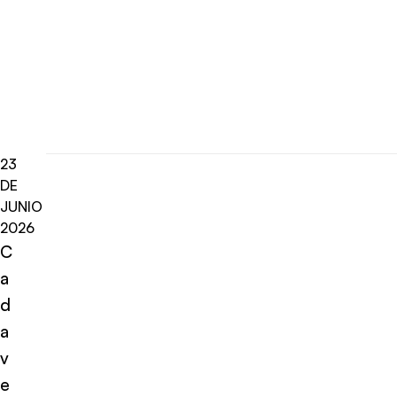
23
DE
JUNIO
2026
C
a
d
a
v
e