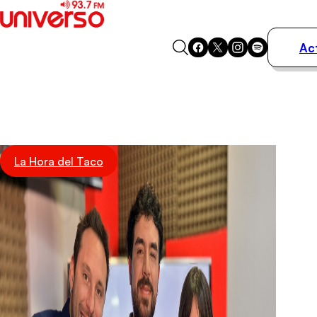
Ac
Actualidad
Música
Programas
Podcasts
Destacados
La Hora del Taco