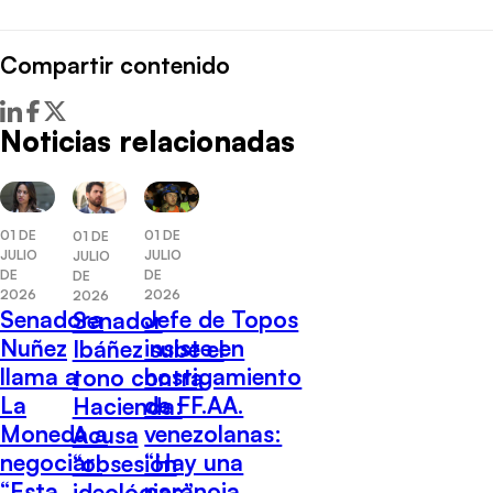
Compartir contenido
Noticias relacionadas
01 DE
01 DE
01 DE
JULIO
JULIO
JULIO
DE
DE
DE
2026
2026
2026
Senadora
Jefe de Topos
Senador
Nuñez
insiste en
Ibáñez sube el
llama a
hostigamiento
tono contra
La
de FF.AA.
Hacienda:
Moneda a
venezolanas:
Acusa
negociar:
“Hay una
“obsesión
“Esta
paranoia
ideológica”