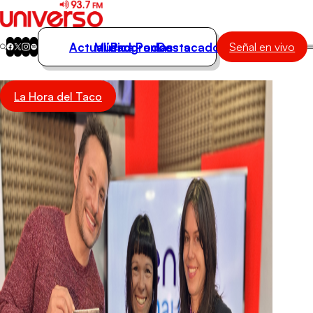
Actualidad
Música
Programas
Podcasts
Destacados
Señal en vivo
Actualidad
La Hora del Taco
Música
Programas
Podcasts
Destacados