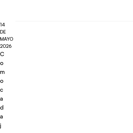
14
DE
MAYO
2026
C
o
m
o
c
a
d
a
j