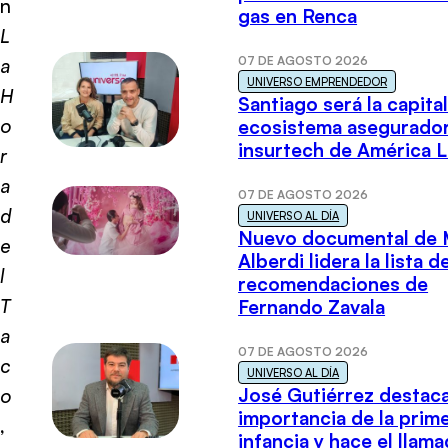
n
gas en Renca
L
07 DE AGOSTO 2026
a
UNIVERSO EMPRENDEDOR
H
Santiago será la capital
o
ecosistema asegurador
insurtech de América L
r
a
07 DE AGOSTO 2026
d
UNIVERSO AL DÍA
Nuevo documental de 
e
Alberdi lidera la lista d
l
recomendaciones de
T
Fernando Zavala
a
07 DE AGOSTO 2026
c
UNIVERSO AL DÍA
José Gutiérrez destaca
o
importancia de la prim
,
infancia y hace el llam