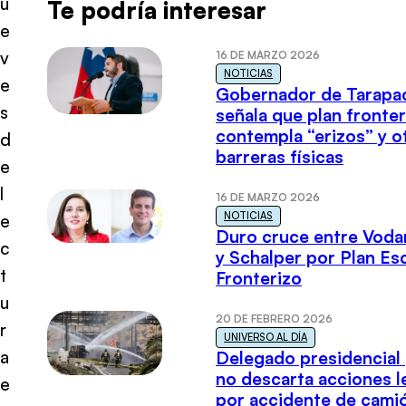
u
Te podría interesar
e
v
16 DE MARZO 2026
NOTICIAS
e
Gobernador de Tarapa
s
señala que plan fronter
contempla “erizos” y o
d
barreras físicas
e
l
16 DE MARZO 2026
NOTICIAS
e
Duro cruce entre Voda
c
y Schalper por Plan E
t
Fronterizo
u
20 DE FEBRERO 2026
r
UNIVERSO AL DÍA
a
Delegado presidencial
no descarta acciones l
e
por accidente de cami