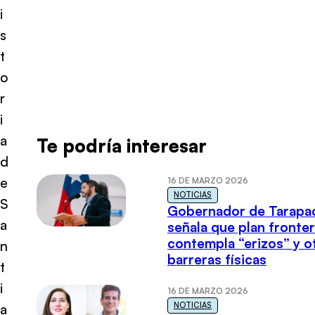
i
s
t
o
r
i
a
Te podría interesar
d
e
16 DE MARZO 2026
NOTICIAS
S
Gobernador de Tarapa
a
señala que plan fronter
contempla “erizos” y o
n
barreras físicas
t
i
16 DE MARZO 2026
NOTICIAS
a