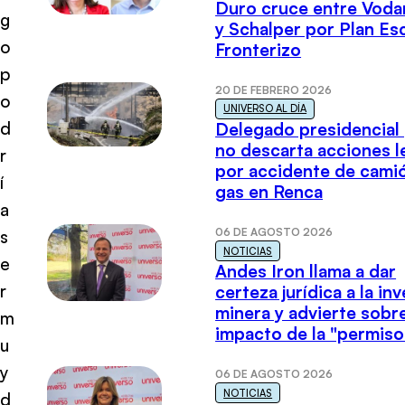
Duro cruce entre Voda
g
y Schalper por Plan E
o
Fronterizo
p
20 DE FEBRERO 2026
o
UNIVERSO AL DÍA
d
Delegado presidencial
no descarta acciones l
r
por accidente de cami
í
gas en Renca
a
06 DE AGOSTO 2026
s
NOTICIAS
e
Andes Iron llama a dar
r
certeza jurídica a la in
minera y advierte sobre
m
impacto de la "permiso
u
y
06 DE AGOSTO 2026
NOTICIAS
d