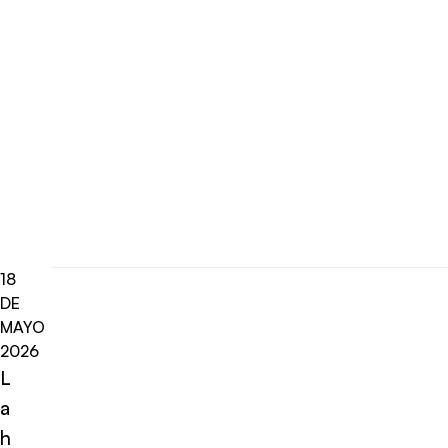
18
DE
MAYO
2026
L
a
h