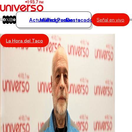
Actualidad
Música
Programas
Podcasts
Destacados
Señal en vivo
Actualidad
La Hora del Taco
Música
Programas
Podcasts
Destacados