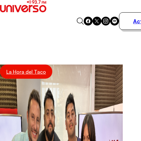
Ac
Actualidad
Música
Programas
Podcasts
Destacados
La Hora del Taco