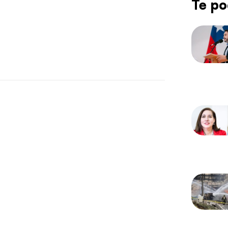
Te po