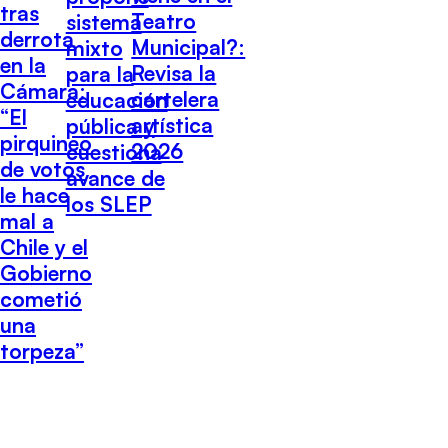
tras
Teatro
sistema
derrota
Municipal?:
mixto
en la
Revisa la
para la
Cámara:
cartelera
educación
“El
artística
pública y
pirquineo
2026
cuestiona
de votos
avance de
le hace
los SLEP
mal a
Chile y el
Gobierno
cometió
una
torpeza”