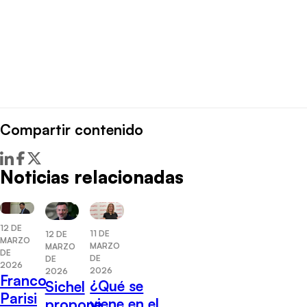
Compartir contenido
Noticias relacionadas
12 DE
11 DE
12 DE
MARZO
MARZO
MARZO
DE
DE
DE
2026
2026
2026
Franco
¿Qué se
Sichel
Parisi
viene en el
propone