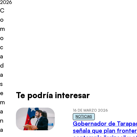
2026
C
o
m
o
c
a
d
a
s
e
Te podría interesar
m
a
16 DE MARZO 2026
NOTICIAS
n
Gobernador de Tarapa
a
señala que plan fronter