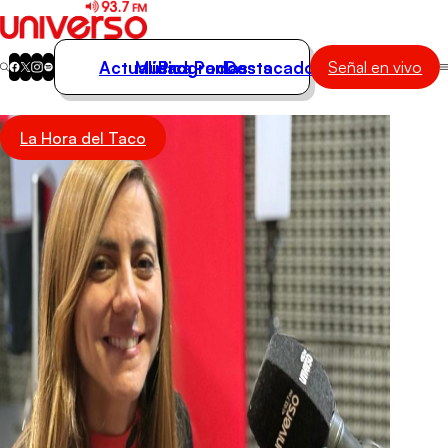
Actualidad
Música
Programas
Podcasts
Destacados
Señal en vivo
Actualidad
La Hora del Taco
Música
Programas
Podcasts
Destacados