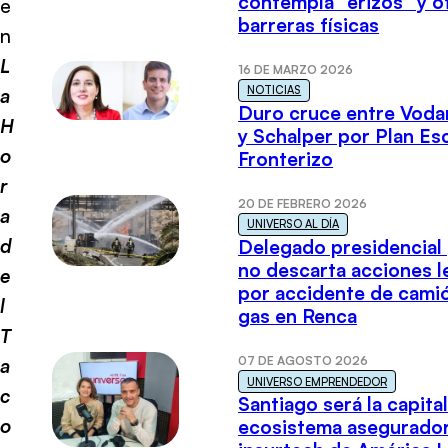
contempla “erizos” y o
e
barreras físicas
n
L
16 DE MARZO 2026
NOTICIAS
a
Duro cruce entre Voda
H
y Schalper por Plan E
o
Fronterizo
r
20 DE FEBRERO 2026
a
UNIVERSO AL DÍA
d
Delegado presidencial
no descarta acciones l
e
por accidente de cami
l
gas en Renca
T
07 DE AGOSTO 2026
a
UNIVERSO EMPRENDEDOR
c
Santiago será la capital
o
ecosistema asegurador