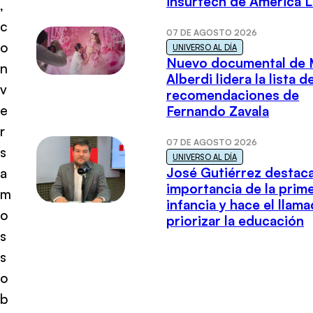
insurtech de América L
,
c
07 DE AGOSTO 2026
o
UNIVERSO AL DÍA
Nuevo documental de 
n
Alberdi lidera la lista d
v
recomendaciones de
e
Fernando Zavala
r
07 DE AGOSTO 2026
s
UNIVERSO AL DÍA
José Gutiérrez destaca
a
importancia de la prim
m
infancia y hace el llam
o
priorizar la educación
s
s
o
b