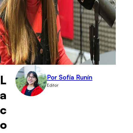
L
Por Sofía Runín
Editor
a
c
o