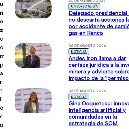
20 DE FEBRERO 2026
u
UNIVERSO AL DÍA
ñ
Delegado presidencial
no descarta acciones l
o
por accidente de cami
z
gas en Renca
c
06 DE AGOSTO 2026
o
NOTICIAS
m
Andes Iron llama a dar
p
certeza jurídica a la in
minera y advierte sobre
a
impacto de la "permiso
r
t
06 DE AGOSTO 2026
NOTICIAS
i
Gina Ocqueteau: innov
ó
inteligencia artificial y
s
comunidades en la
estrategia de SQM
u