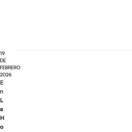
19
DE
FEBRERO
2026
E
n
L
a
H
o