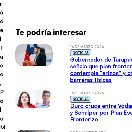
r
a
d
e
Te podría interesar
l
T
16 DE MARZO 2026
NOTICIAS
a
Gobernador de Tarapa
c
señala que plan fronter
contempla “erizos” y o
o
barreras físicas
,
P
16 DE MARZO 2026
NOTICIAS
o
Duro cruce entre Voda
l
y Schalper por Plan E
o
Fronterizo
M