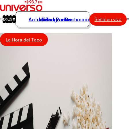
Actualidad
Música
Programas
Podcasts
Destacados
Señal en vivo
Actualidad
La Hora del Taco
Música
Programas
Podcasts
Destacados