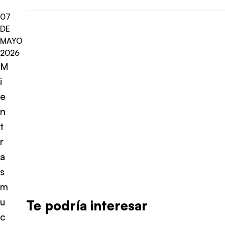
07
DE
MAYO
2026
M
i
e
n
t
r
a
s
m
u
Te podría interesar
c