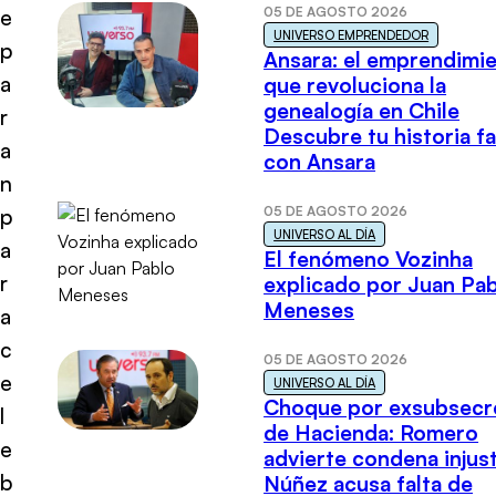
05 DE AGOSTO 2026
e
UNIVERSO EMPRENDEDOR
p
Ansara: el emprendimi
a
que revoluciona la
genealogía en Chile
r
Descubre tu historia fa
a
con Ansara
n
05 DE AGOSTO 2026
p
UNIVERSO AL DÍA
a
El fenómeno Vozinha
r
explicado por Juan Pa
Meneses
a
c
05 DE AGOSTO 2026
e
UNIVERSO AL DÍA
Choque por exsubsecr
l
de Hacienda: Romero
e
advierte condena injust
b
Núñez acusa falta de