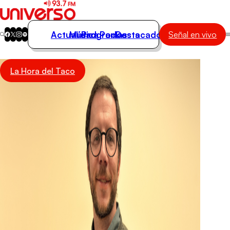
Actualidad
Música
Programas
Podcasts
Destacados
Señal en vivo
Actualidad
La Hora del Taco
Música
Programas
Podcasts
Destacados