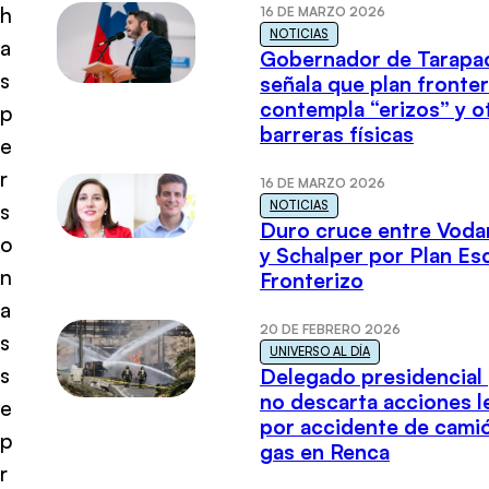
h
16 DE MARZO 2026
NOTICIAS
a
Gobernador de Tarapa
s
señala que plan fronter
contempla “erizos” y o
p
barreras físicas
e
r
16 DE MARZO 2026
NOTICIAS
s
Duro cruce entre Voda
o
y Schalper por Plan E
n
Fronterizo
a
20 DE FEBRERO 2026
s
UNIVERSO AL DÍA
s
Delegado presidencial
no descarta acciones l
e
por accidente de cami
p
gas en Renca
r