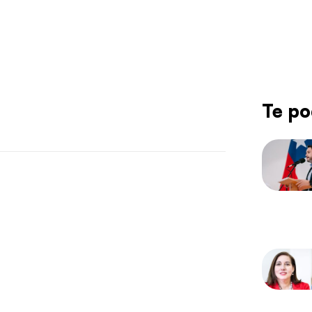
Te po