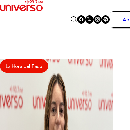
Ac
Actualidad
Música
Programas
Podcasts
Destacados
La Hora del Taco