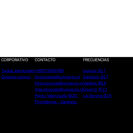
CORPORATIVO
CONTACTO
FRECUENCIAS
Tarifas electorales
+56223456789
Iquique 92.7
Quienes somos
lorena.tapia@universo.cl
Santiago 93.7
fredy.quiroga@universo.cl
Valdivia 99.9
olga.venegas@universo.cl
Osorno 102.1
Pérez Valenzuela 1620.
La Serena 92.9
Providencia - Santiago.