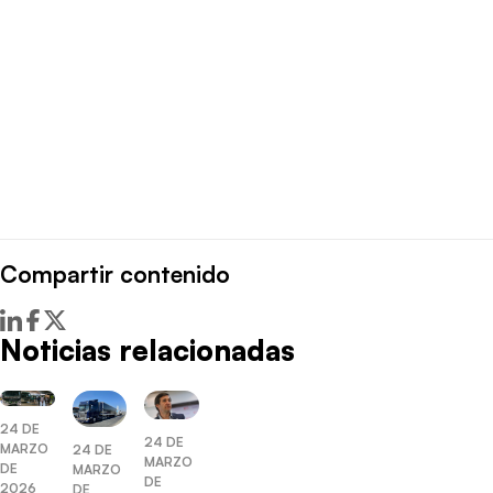
Compartir contenido
Noticias relacionadas
24 DE
24 DE
MARZO
24 DE
MARZO
DE
MARZO
DE
2026
DE