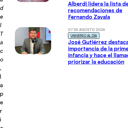
Alberdi lidera la lista d
d
recomendaciones de
e
Fernando Zavala
l
07 DE AGOSTO 2026
T
UNIVERSO AL DÍA
José Gutiérrez destaca
a
importancia de la prim
c
infancia y hace el llam
o
priorizar la educación
,
l
a
p
e
r
i
o