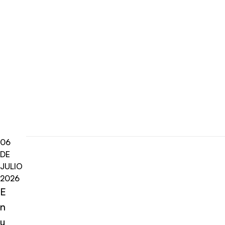
06
DE
JULIO
2026
E
n
u