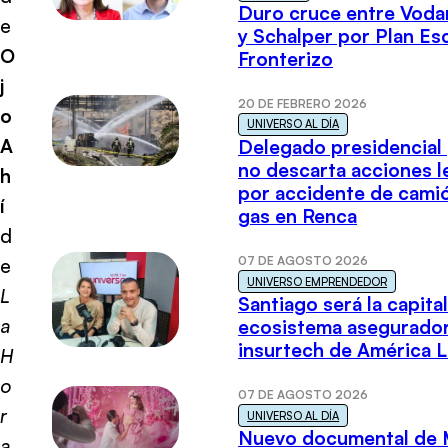
Duro cruce entre Voda
e
y Schalper por Plan E
O
Fronterizo
j
20 DE FEBRERO 2026
o
UNIVERSO AL DÍA
A
Delegado presidencial
no descarta acciones l
h
por accidente de cami
í
gas en Renca
d
07 DE AGOSTO 2026
e
UNIVERSO EMPRENDEDOR
L
Santiago será la capital
a
ecosistema asegurador
insurtech de América L
H
o
07 DE AGOSTO 2026
r
UNIVERSO AL DÍA
Nuevo documental de 
a