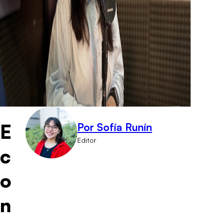
E
Por Sofía Runín
Editor
c
o
n