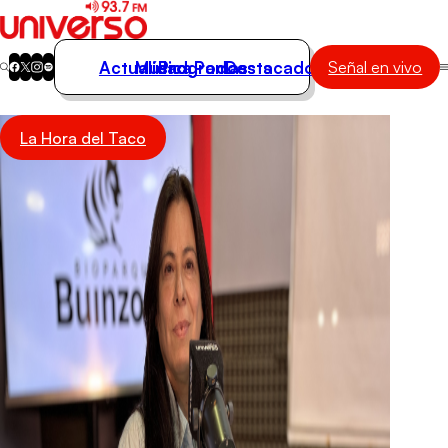
Actualidad
Música
Programas
Podcasts
Destacados
Señal en vivo
Actualidad
La Hora del Taco
Música
Programas
Podcasts
Destacados