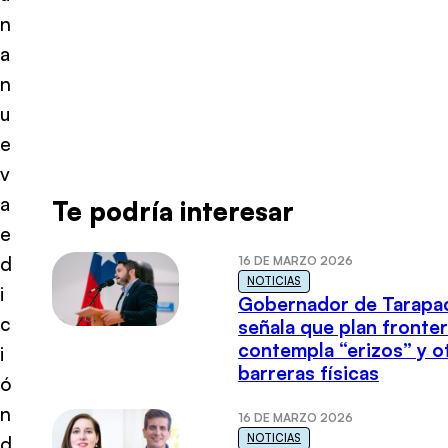
n
a
n
u
e
v
a
Te podría interesar
e
d
16 DE MARZO 2026
NOTICIAS
i
Gobernador de Tarapa
c
señala que plan fronter
contempla “erizos” y o
i
barreras físicas
ó
n
16 DE MARZO 2026
NOTICIAS
d