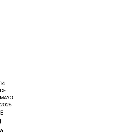
14
DE
MAYO
2026
E
l
a