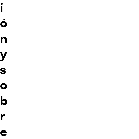
i
ó
n
y
s
o
b
r
e