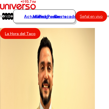
Actualidad
Música
Programas
Podcasts
Destacados
Señal en vivo
Actualidad
La Hora del Taco
Música
Programas
Podcasts
Destacados