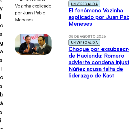
UNIVERSO AL DÍA
y
El fenómeno Vozinha
l
explicado por Juan Pa
Meneses
o
s
05 DE AGOSTO 2026
g
UNIVERSO AL DÍA
Choque por exsubsecr
a
de Hacienda: Romero
s
advierte condena injust
t
Núñez acusa falta de
liderazgo de Kast
o
s
b
á
s
i
c