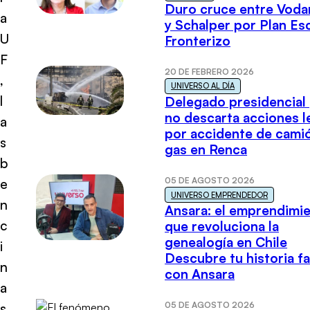
Duro cruce entre Voda
a
y Schalper por Plan E
U
Fronterizo
F
20 DE FEBRERO 2026
,
UNIVERSO AL DÍA
l
Delegado presidencial
no descarta acciones l
a
por accidente de cami
s
gas en Renca
b
05 DE AGOSTO 2026
e
UNIVERSO EMPRENDEDOR
n
Ansara: el emprendimi
c
que revoluciona la
genealogía en Chile
i
Descubre tu historia fa
n
con Ansara
a
05 DE AGOSTO 2026
s