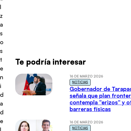
l
z
a
s
o
s
t
Te podría interesar
e
n
16 DE MARZO 2026
NOTICIAS
i
Gobernador de Tarapa
d
señala que plan fronter
contempla “erizos” y o
a
barreras físicas
d
e
16 DE MARZO 2026
NOTICIAS
l