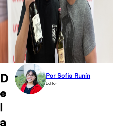
D
Por Sofía Runín
Editor
e
l
a