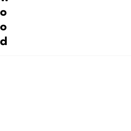
o
o
d