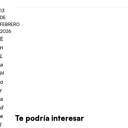
13
DE
FEBRERO
2026
E
n
L
a
H
o
r
a
d
e
Te podría interesar
l