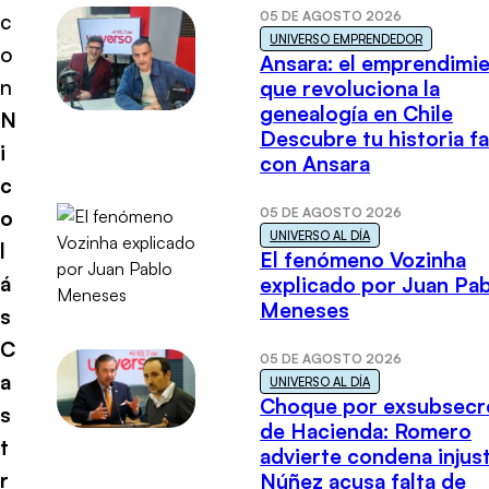
05 DE AGOSTO 2026
c
UNIVERSO EMPRENDEDOR
o
Ansara: el emprendimi
n
que revoluciona la
genealogía en Chile
N
Descubre tu historia fa
i
con Ansara
c
05 DE AGOSTO 2026
o
UNIVERSO AL DÍA
l
El fenómeno Vozinha
á
explicado por Juan Pa
Meneses
s
C
05 DE AGOSTO 2026
a
UNIVERSO AL DÍA
Choque por exsubsecr
s
de Hacienda: Romero
t
advierte condena injust
r
Núñez acusa falta de