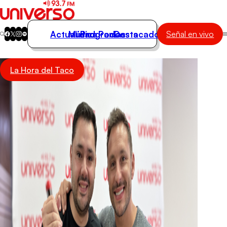
Actualidad
Música
Programas
Podcasts
Destacados
Señal en vivo
Actualidad
La Hora del Taco
Música
Programas
Podcasts
Destacados