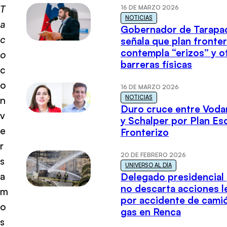
T
16 DE MARZO 2026
NOTICIAS
a
Gobernador de Tarapa
c
señala que plan fronter
contempla “erizos” y o
o
barreras físicas
c
o
16 DE MARZO 2026
NOTICIAS
n
Duro cruce entre Voda
v
y Schalper por Plan E
e
Fronterizo
r
20 DE FEBRERO 2026
s
UNIVERSO AL DÍA
a
Delegado presidencial
no descarta acciones l
m
por accidente de cami
o
gas en Renca
s