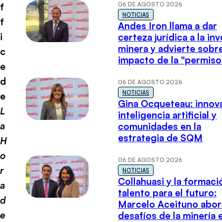
06 DE AGOSTO 2026
f
NOTICIAS
f
Andes Iron llama a dar
i
certeza jurídica a la in
minera y advierte sobre
c
impacto de la "permiso
e
d
06 DE AGOSTO 2026
NOTICIAS
e
Gina Ocqueteau: innov
L
inteligencia artificial y
a
comunidades en la
estrategia de SQM
H
o
06 DE AGOSTO 2026
r
NOTICIAS
Collahuasi y la formaci
a
talento para el futuro:
d
Marcelo Aceituno abor
e
desafíos de la minería 