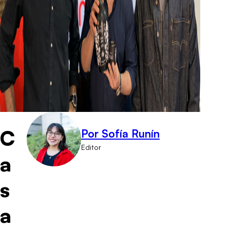
C
Por Sofía Runín
Editor
a
s
a