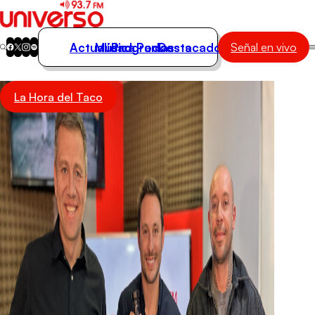
Actualidad
Música
Programas
Podcasts
Destacados
Señal en vivo
Actualidad
La Hora del Taco
Música
Programas
Podcasts
Destacados