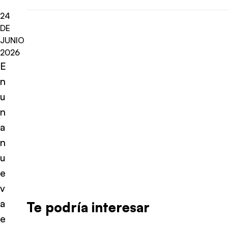
24
DE
JUNIO
2026
E
n
u
n
a
n
u
e
v
a
Te podría interesar
e