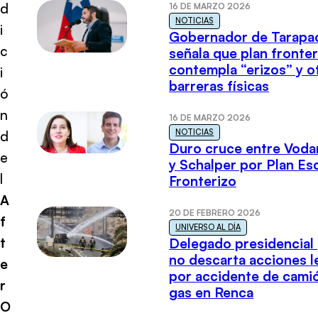
d
16 DE MARZO 2026
NOTICIAS
i
Gobernador de Tarapa
c
señala que plan fronter
contempla “erizos” y o
i
barreras físicas
ó
n
16 DE MARZO 2026
NOTICIAS
d
Duro cruce entre Voda
e
y Schalper por Plan E
l
Fronterizo
A
20 DE FEBRERO 2026
f
UNIVERSO AL DÍA
t
Delegado presidencial
no descarta acciones l
e
por accidente de cami
r
gas en Renca
O