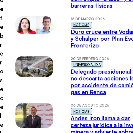
barreras físicas
e
f
16 DE MARZO 2026
NOTICIAS
e
Duro cruce entre Voda
b
y Schalper por Plan E
r
Fronterizo
e
20 DE FEBRERO 2026
r
UNIVERSO AL DÍA
o
Delegado presidencial
no descarta acciones l
s
por accidente de cami
e
gas en Renca
c
06 DE AGOSTO 2026
e
NOTICIAS
l
Andes Iron llama a dar
e
certeza jurídica a la in
minera y advierte sobre