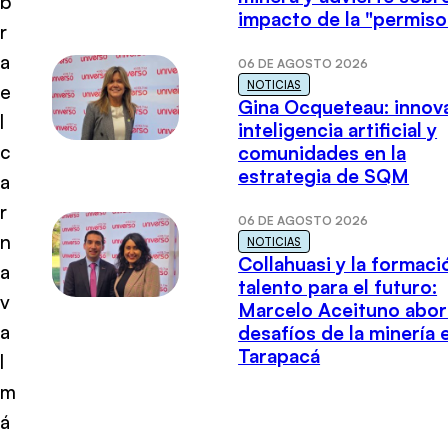
b
impacto de la "permiso
r
a
06 DE AGOSTO 2026
NOTICIAS
e
Gina Ocqueteau: innov
l
inteligencia artificial y
c
comunidades en la
estrategia de SQM
a
r
06 DE AGOSTO 2026
n
NOTICIAS
Collahuasi y la formaci
a
talento para el futuro:
v
Marcelo Aceituno abor
a
desafíos de la minería 
Tarapacá
l
m
á