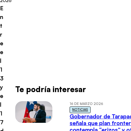
2026
E
n
t
r
e
e
l
1
3
y
Te podría interesar
e
l
16 DE MARZO 2026
NOTICIAS
1
Gobernador de Tarapa
7
señala que plan fronter
contempla “erizos” y o
d