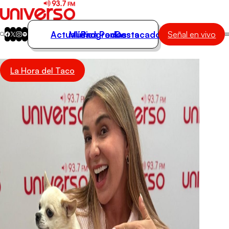
Actualidad
Música
Programas
Podcasts
Destacados
Señal en vivo
Actualidad
La Hora del Taco
Música
Programas
Podcasts
Destacados