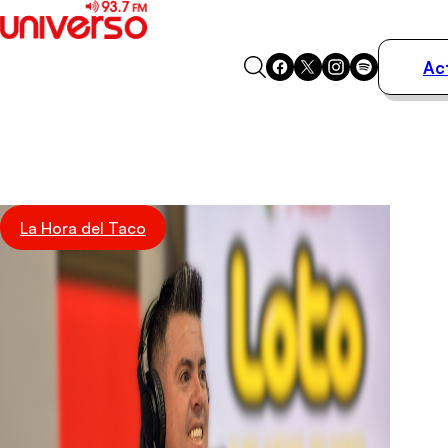
Ac
Actualidad
Música
Programas
Podcasts
Destacados
La Hora del Taco