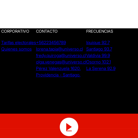
CORPORATIVO
CONTACTO
FRECUENCIAS
Tarifas electorales
+56223456789
Iquique 92.7
Quienes somos
lorena.tapia@universo.cl
Santiago 93.7
fredy.quiroga@universo.cl
Valdivia 99.9
olga.venegas@universo.cl
Osorno 102.1
Pérez Valenzuela 1620.
La Serena 92.9
Providencia - Santiago.