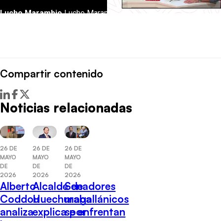
Compartir contenido
Noticias relacionadas
26 DE
26 DE
26 DE
MAYO
MAYO
MAYO
DE
DE
DE
2026
2026
2026
Alberto
Alcalde de
Senadores
Coddou
Huechuraba
magallánicos
analiza
explica por
se enfrentan