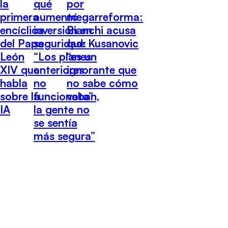
la
qué
por
primera
aumentó
megarreforma:
encíclica
inversión en
Bianchi acusa
del Papa
seguridad:
que Kusanovic
León
“Los planes
“es un
XIV que
anteriores
ignorante que
habla
no
no sabe cómo
sobre la
funcionaban,
vota”
IA
la gente no
se sentía
más segura”