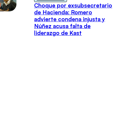
Choque por exsubsecretario
de Hacienda: Romero
advierte condena injusta y
Núñez acusa falta de
liderazgo de Kast