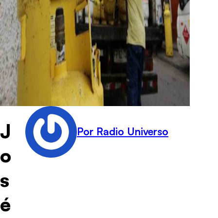
J
Por Radio Universo
o
s
é