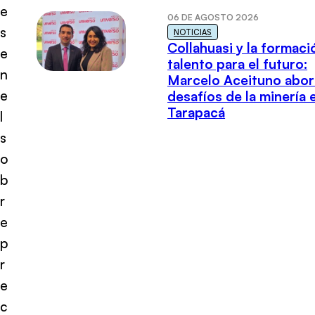
e
06 DE AGOSTO 2026
s
NOTICIAS
Collahuasi y la formaci
e
talento para el futuro:
n
Marcelo Aceituno abor
e
desafíos de la minería 
Tarapacá
l
s
o
b
r
e
p
r
e
c