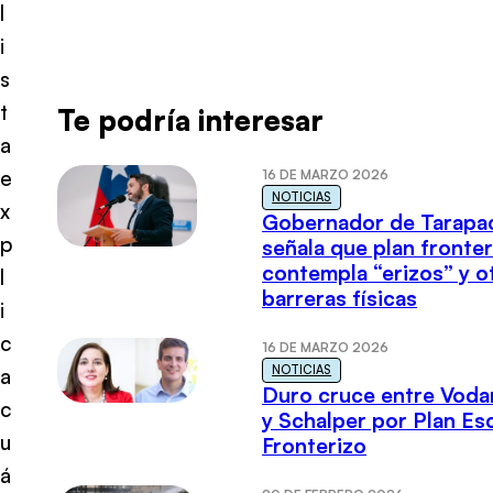
l
i
s
t
Te podría interesar
a
e
16 DE MARZO 2026
NOTICIAS
x
Gobernador de Tarapa
p
señala que plan fronter
contempla “erizos” y o
l
barreras físicas
i
c
16 DE MARZO 2026
NOTICIAS
a
Duro cruce entre Voda
c
y Schalper por Plan E
u
Fronterizo
á