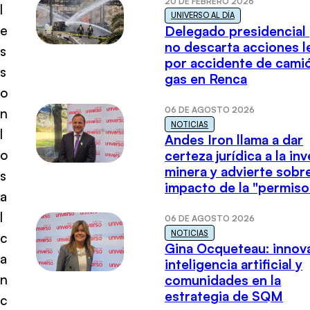
20 DE FEBRERO 2026
l
UNIVERSO AL DÍA
e
Delegado presidencial
no descarta acciones l
s
por accidente de cami
s
gas en Renca
o
06 DE AGOSTO 2026
n
NOTICIAS
l
Andes Iron llama a dar
o
certeza jurídica a la in
minera y advierte sobre
s
impacto de la "permiso
a
l
06 DE AGOSTO 2026
NOTICIAS
c
Gina Ocqueteau: innov
a
inteligencia artificial y
n
comunidades en la
estrategia de SQM
c