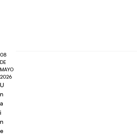
08
DE
MAYO
2026
U
n
a
i
n
e