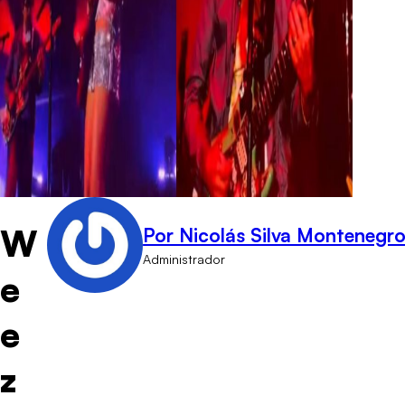
W
Por Nicolás Silva Montenegr
Administrador
e
e
z