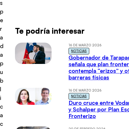
s
p
e
r
Te podría interesar
a
d
16 DE MARZO 2026
NOTICIAS
a
Gobernador de Tarapa
p
señala que plan fronter
contempla “erizos” y o
u
barreras físicas
b
l
16 DE MARZO 2026
NOTICIAS
i
Duro cruce entre Voda
c
y Schalper por Plan E
a
Fronterizo
c
20 DE FEBRERO 2026