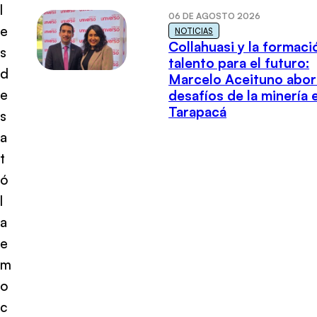
l
06 DE AGOSTO 2026
e
NOTICIAS
Collahuasi y la formaci
s
talento para el futuro:
d
Marcelo Aceituno abor
e
desafíos de la minería 
Tarapacá
s
a
t
ó
l
a
e
m
o
c