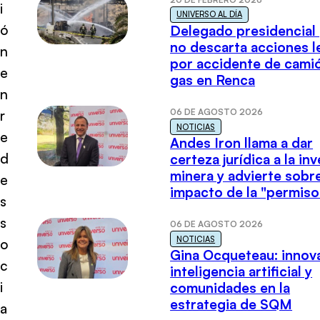
i
UNIVERSO AL DÍA
ó
Delegado presidencial
no descarta acciones l
n
por accidente de cami
e
gas en Renca
n
06 DE AGOSTO 2026
r
NOTICIAS
e
Andes Iron llama a dar
d
certeza jurídica a la in
minera y advierte sobre
e
impacto de la "permiso
s
s
06 DE AGOSTO 2026
NOTICIAS
o
Gina Ocqueteau: innov
c
inteligencia artificial y
i
comunidades en la
estrategia de SQM
a