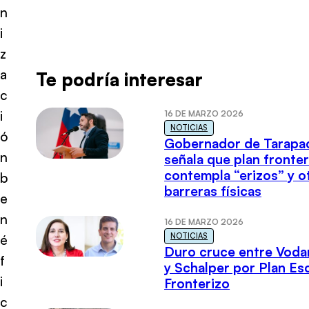
n
i
z
a
Te podría interesar
c
i
16 DE MARZO 2026
NOTICIAS
ó
Gobernador de Tarapa
n
señala que plan fronter
contempla “erizos” y o
b
barreras físicas
e
n
16 DE MARZO 2026
NOTICIAS
é
Duro cruce entre Voda
f
y Schalper por Plan E
i
Fronterizo
c