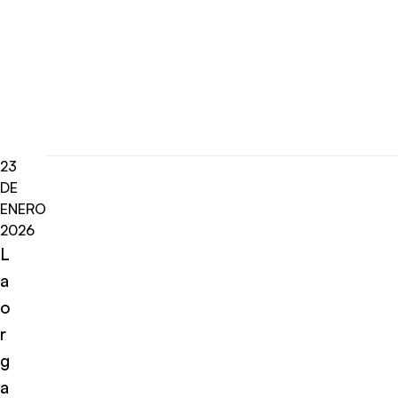
23
DE
ENERO
2026
L
a
o
r
g
a