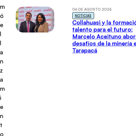
m
06 DE AGOSTO 2026
ó
NOTICIAS
Collahuasi y la formaci
e
talento para el futuro:
l
Marcelo Aceituno abor
l
desafíos de la minería 
Tarapacá
a
n
z
a
m
i
e
n
t
o