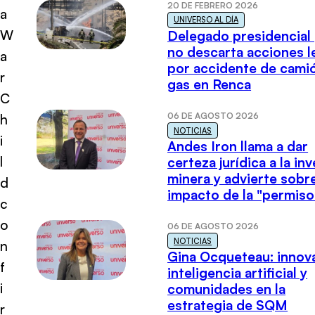
20 DE FEBRERO 2026
a
UNIVERSO AL DÍA
W
Delegado presidencial
no descarta acciones l
a
por accidente de cami
r
gas en Renca
C
06 DE AGOSTO 2026
h
NOTICIAS
i
Andes Iron llama a dar
l
certeza jurídica a la in
minera y advierte sobre
d
impacto de la "permiso
c
o
06 DE AGOSTO 2026
NOTICIAS
n
Gina Ocqueteau: innov
f
inteligencia artificial y
i
comunidades en la
estrategia de SQM
r