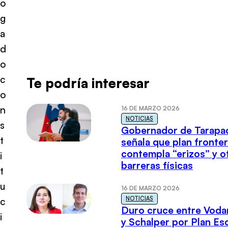
o
g
a
d
o
c
Te podría interesar
o
n
16 DE MARZO 2026
NOTICIAS
s
Gobernador de Tarapa
t
señala que plan fronter
contempla “erizos” y o
i
barreras físicas
t
u
16 DE MARZO 2026
NOTICIAS
c
Duro cruce entre Voda
i
y Schalper por Plan E