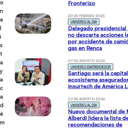
o
Fronterizo
n
20 DE FEBRERO 2026
a
UNIVERSO AL DÍA
l
Delegado presidencial
no descarta acciones l
i
por accidente de cami
s
gas en Renca
t
07 DE AGOSTO 2026
a
UNIVERSO EMPRENDEDOR
y
Santiago será la capital
a
ecosistema asegurador
insurtech de América L
c
a
07 DE AGOSTO 2026
d
UNIVERSO AL DÍA
Nuevo documental de 
é
Alberdi lidera la lista d
m
recomendaciones de