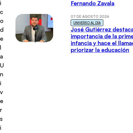
i
Fernando Zavala
c
07 DE AGOSTO 2026
o
UNIVERSO AL DÍA
José Gutiérrez destaca
d
importancia de la prim
e
infancia y hace el llam
l
priorizar la educación
a
U
n
i
v
e
r
s
i