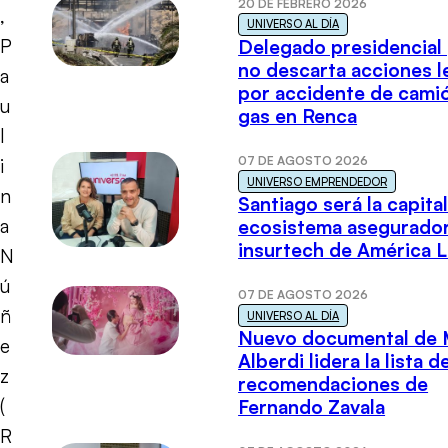
20 DE FEBRERO 2026
,
UNIVERSO AL DÍA
P
Delegado presidencial
no descarta acciones l
a
por accidente de cami
u
gas en Renca
l
07 DE AGOSTO 2026
i
UNIVERSO EMPRENDEDOR
n
Santiago será la capital
a
ecosistema asegurador
insurtech de América L
N
ú
07 DE AGOSTO 2026
ñ
UNIVERSO AL DÍA
Nuevo documental de 
e
Alberdi lidera la lista d
z
recomendaciones de
(
Fernando Zavala
R