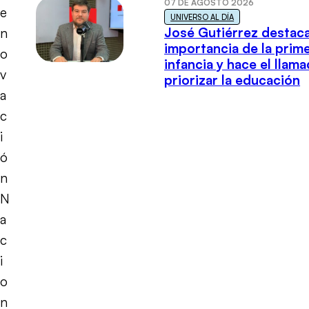
07 DE AGOSTO 2026
e
UNIVERSO AL DÍA
José Gutiérrez destaca
n
importancia de la prim
o
infancia y hace el llam
v
priorizar la educación
a
c
i
ó
n
N
a
c
i
o
n