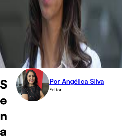
S
Por Angélica Silva
Editor
e
n
a