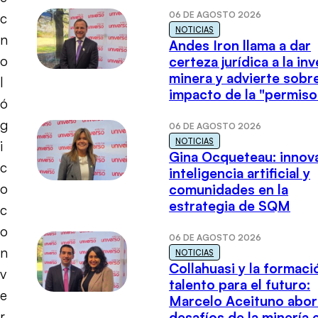
06 DE AGOSTO 2026
c
NOTICIAS
n
Andes Iron llama a dar
o
certeza jurídica a la in
minera y advierte sobre
l
impacto de la "permiso
ó
g
06 DE AGOSTO 2026
NOTICIAS
i
Gina Ocqueteau: innov
c
inteligencia artificial y
o
comunidades en la
estrategia de SQM
c
o
06 DE AGOSTO 2026
n
NOTICIAS
Collahuasi y la formaci
v
talento para el futuro:
e
Marcelo Aceituno abor
r
desafíos de la minería 