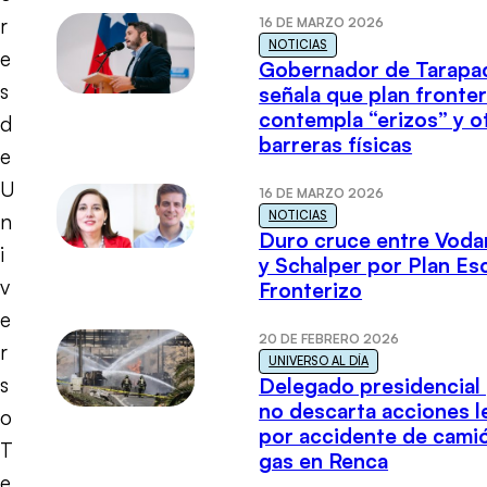
r
16 DE MARZO 2026
NOTICIAS
e
Gobernador de Tarapa
s
señala que plan fronter
contempla “erizos” y o
d
barreras físicas
e
U
16 DE MARZO 2026
NOTICIAS
n
Duro cruce entre Voda
i
y Schalper por Plan E
v
Fronterizo
e
20 DE FEBRERO 2026
r
UNIVERSO AL DÍA
s
Delegado presidencial
no descarta acciones l
o
por accidente de cami
T
gas en Renca
e