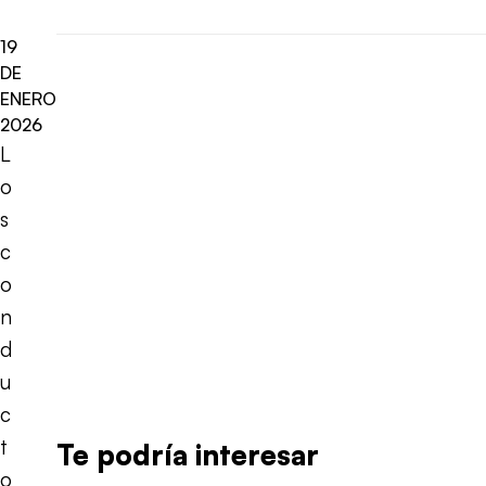
19
DE
ENERO
2026
L
o
s
c
o
n
d
u
c
t
Te podría interesar
o