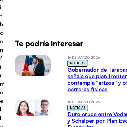
i
t
h
c
o
Te podría interesar
n
f
16 DE MARZO 2026
NOTICIAS
i
Gobernador de Tarapa
r
señala que plan fronter
contempla “erizos” y o
m
barreras físicas
ó
e
16 DE MARZO 2026
NOTICIAS
l
Duro cruce entre Voda
l
y Schalper por Plan E
a