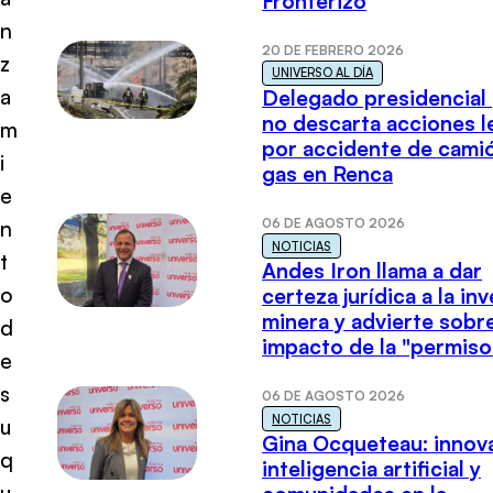
Fronterizo
n
20 DE FEBRERO 2026
z
UNIVERSO AL DÍA
a
Delegado presidencial
no descarta acciones l
m
por accidente de cami
i
gas en Renca
e
06 DE AGOSTO 2026
n
NOTICIAS
t
Andes Iron llama a dar
o
certeza jurídica a la in
minera y advierte sobre
d
impacto de la "permiso
e
s
06 DE AGOSTO 2026
NOTICIAS
u
Gina Ocqueteau: innov
q
inteligencia artificial y
u