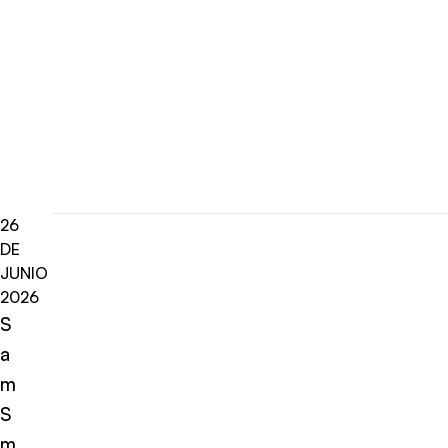
26
DE
JUNIO
2026
S
a
m
S
m