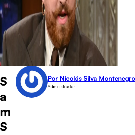
S
Por Nicolás Silva Montenegr
Administrador
a
m
S