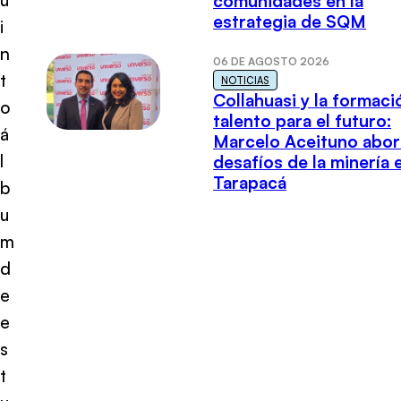
comunidades en la
estrategia de SQM
i
n
06 DE AGOSTO 2026
t
NOTICIAS
Collahuasi y la formaci
o
talento para el futuro:
á
Marcelo Aceituno abor
l
desafíos de la minería 
Tarapacá
b
u
m
d
e
e
s
t