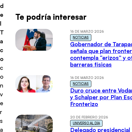
d
e
Te podría interesar
l
T
16 DE MARZO 2026
NOTICIAS
a
Gobernador de Tarapa
c
señala que plan fronter
contempla “erizos” y o
o
barreras físicas
c
o
16 DE MARZO 2026
NOTICIAS
n
Duro cruce entre Voda
v
y Schalper por Plan E
e
Fronterizo
r
20 DE FEBRERO 2026
s
UNIVERSO AL DÍA
a
Delegado presidencial