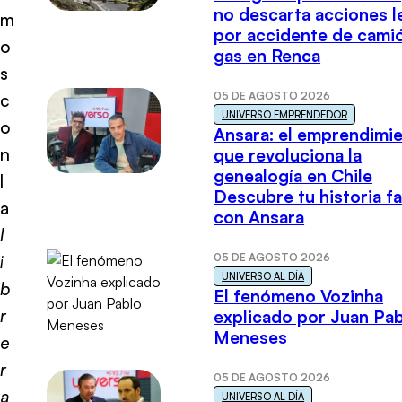
no descarta acciones l
m
por accidente de cami
o
gas en Renca
s
05 DE AGOSTO 2026
c
UNIVERSO EMPRENDEDOR
o
Ansara: el emprendimi
n
que revoluciona la
genealogía en Chile
l
Descubre tu historia fa
a
con Ansara
l
05 DE AGOSTO 2026
i
UNIVERSO AL DÍA
b
El fenómeno Vozinha
r
explicado por Juan Pa
Meneses
e
r
05 DE AGOSTO 2026
a
UNIVERSO AL DÍA