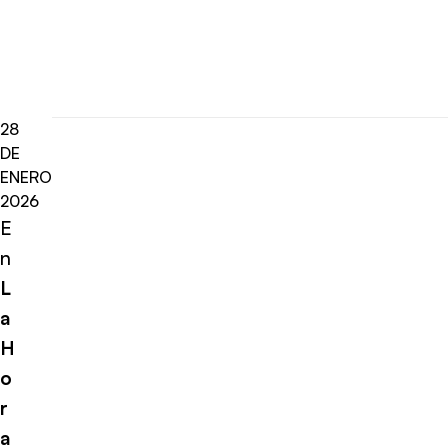
28
DE
ENERO
2026
E
n
L
a
H
o
r
a