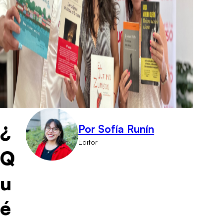
¿
Por Sofía Runín
Editor
Q
u
é