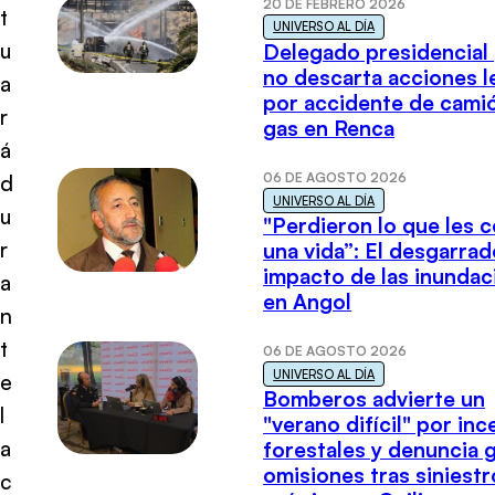
20 DE FEBRERO 2026
t
UNIVERSO AL DÍA
u
Delegado presidencial
no descarta acciones l
a
por accidente de cami
r
gas en Renca
á
06 DE AGOSTO 2026
d
UNIVERSO AL DÍA
u
"Perdieron lo que les 
r
una vida”: El desgarrad
impacto de las inundac
a
en Angol
n
t
06 DE AGOSTO 2026
UNIVERSO AL DÍA
e
Bomberos advierte un
l
"verano difícil" por in
a
forestales y denuncia 
omisiones tras siniestr
c