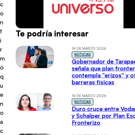
c
o
n
f
Te podría interesar
i
r
16 DE MARZO 2026
NOTICIAS
m
Gobernador de Tarapa
ó
señala que plan fronter
contempla “erizos” y o
q
barreras físicas
u
e
16 DE MARZO 2026
NOTICIAS
n
Duro cruce entre Voda
o
y Schalper por Plan E
a
Fronterizo
c