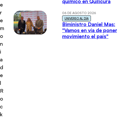
químico en Quilicura
e
r
06 DE AGOSTO 2026
UNIVERSO AL DÍA
e
Biministro Daniel Mas:
m
"Vamos en vía de poner
o
movimiento el país"
n
i
a
d
e
l
R
o
c
k