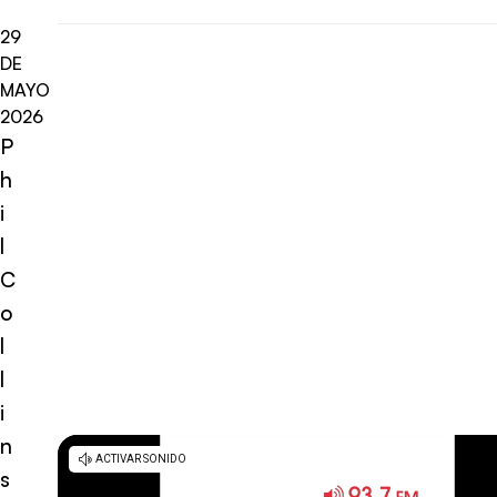
29
DE
MAYO
2026
P
h
i
l
C
o
l
l
i
n
s