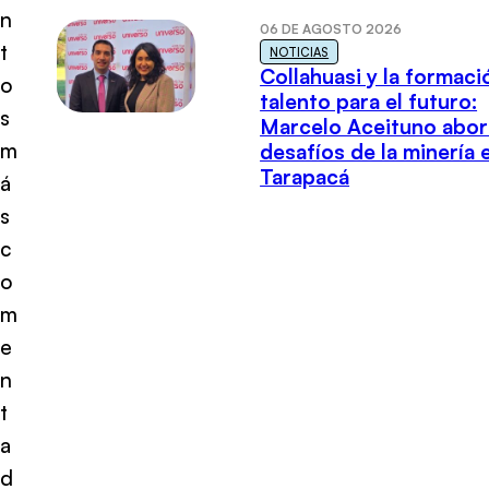
n
06 DE AGOSTO 2026
t
NOTICIAS
Collahuasi y la formaci
o
talento para el futuro:
s
Marcelo Aceituno abor
m
desafíos de la minería 
Tarapacá
á
s
c
o
m
e
n
t
a
d