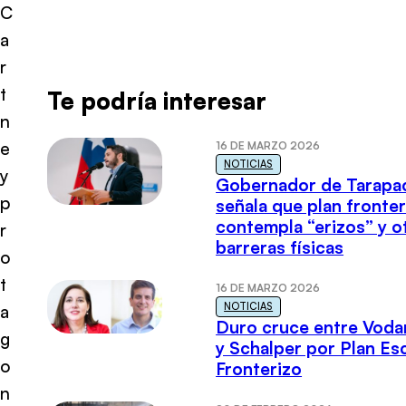
C
a
r
t
Te podría interesar
n
e
16 DE MARZO 2026
NOTICIAS
y
Gobernador de Tarapa
p
señala que plan fronter
contempla “erizos” y o
r
barreras físicas
o
t
16 DE MARZO 2026
NOTICIAS
a
Duro cruce entre Voda
g
y Schalper por Plan E
o
Fronterizo
n