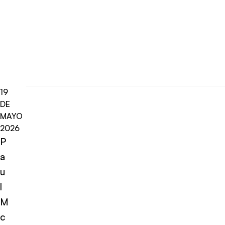
19
DE
MAYO
2026
P
a
u
l
M
c