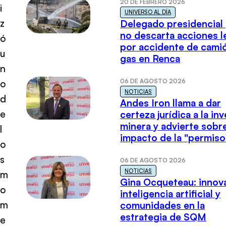
20 DE FEBRERO 2026
i
UNIVERSO AL DÍA
z
Delegado presidencial
no descarta acciones l
ó
por accidente de cami
u
gas en Renca
n
06 DE AGOSTO 2026
o
NOTICIAS
d
Andes Iron llama a dar
e
certeza jurídica a la in
minera y advierte sobre
l
impacto de la "permiso
o
s
06 DE AGOSTO 2026
NOTICIAS
m
Gina Ocqueteau: innov
o
inteligencia artificial y
m
comunidades en la
estrategia de SQM
e